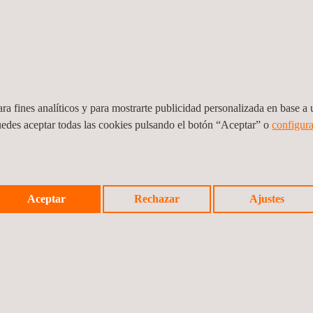
ra fines analíticos y para mostrarte publicidad personalizada en base a u
uedes aceptar todas las cookies pulsando el botón “Aceptar” o
configura
nsayos de Implantes de
PSTI de Reino Unido
rticulación de la Cadera
Aceptar
Rechazar
Ajustes