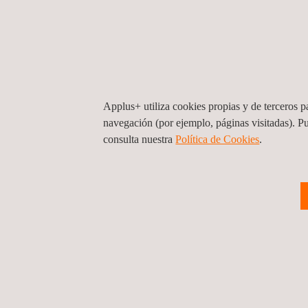
Applus+ utiliza cookies propias y de terceros pa
navegación (por ejemplo, páginas visitadas). P
Ensayos de Implantes de la
E
consulta nuestra
Política de Cookies
. ​
Articulación de la Rodilla
A