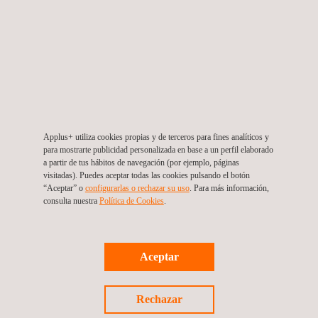
tiempo real
es esencial, el
envejecimiento acelerado
proporciona información más rápida, lo que
potencialmente ahorra tiempo y recursos en el ciclo de
desarrollo del producto.
Fechas de Caducidad Basadas en Datos:
Proporciona
datos científicos sólidos para respaldar las
fechas de
caducidad
declaradas para los productos, mejorando la
Applus+ utiliza cookies propias y de terceros para fines analíticos y
confianza y seguridad del consumidor.
para mostrarte publicidad personalizada en base a un perfil elaborado
Garantía de Calidad del Producto:
Valida que el
a partir de tus hábitos de navegación (por ejemplo, páginas
visitadas). Puedes aceptar todas las cookies pulsando el botón
sistema de barrera estéril
mantiene su integridad y
“Aceptar” o
configurarlas o rechazar su uso
. Para más información,
que el dispositivo médico dentro permanece funcional
consulta nuestra
Política de Cookies
. ​
durante toda su
vida útil
declarada.
Soporte para Cambios:
Esencial para cuando los
Aceptar
fabricantes realizan cambios en sus procesos o
materiales de embalaje, asegurando que estos cambios
no afecten negativamente la estabilidad del producto.
Rechazar