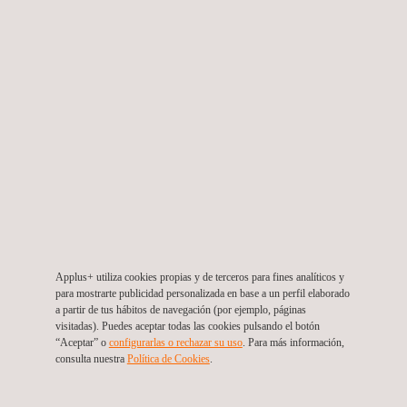
SERVICIOS RELACIONADOS A CERTIFICACIÓN DE
CALIDAD APPLUS+ DE PRODUCTO
Applus+ utiliza cookies propias y de terceros para fines analíticos y
para mostrarte publicidad personalizada en base a un perfil elaborado
a partir de tus hábitos de navegación (por ejemplo, páginas
visitadas). Puedes aceptar todas las cookies pulsando el botón
“Aceptar” o
configurarlas o rechazar su uso
. Para más información,
Certificación de Calidad Applus+ de Cemento
consulta nuestra
Política de Cookies
. ​