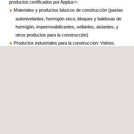
productos certificados por Applus+:
Materiales y productos básicos de construcción (pastas
autonivelantes, hormigón seco, bloques y baldosas de
hormigón, impermeabilizantes, sellantes, aislantes, y
otros productos para la construcción)
Productos industriales para la construcción: Vidrios,
puertas, ventanas, herrajes, mamparas, tuberías y
otros sistemas de cerramiento particulares.
Conformidad del Control de Producción en Fábrica para
productos de construcción con sistemas de
certificación 3 y 4
Sistemas de protección contra el fuego y de intrusión
Marca Applus+ para empresas instaladoras y de
mantenimiento
Soluciones IoT
Productos de consumo