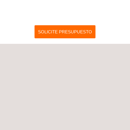
SOLICITE PRESUPUESTO
SERVICIOS RELACIONADOS A CERTIFICACIÓN EMVCO
(EVALUACIONES DE SEGURIDAD)