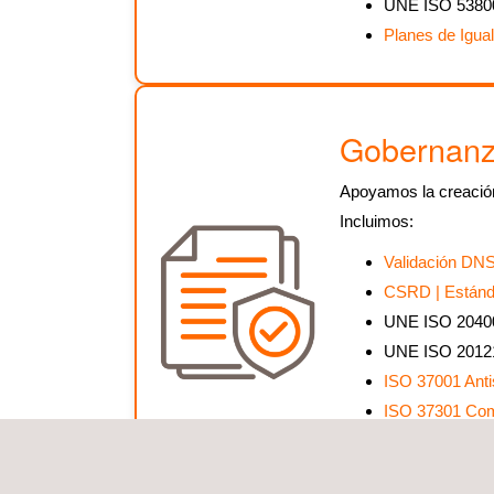
UNE ISO 53800
Planes de Igua
Gobernan
Apoyamos la creación
Incluimos:
Validación DNS
CSRD | Estánda
UNE ISO 20400
UNE ISO 20121
ISO 37001 Ant
ISO 37301 Com
UNE 19601 Com
Objetivos de D