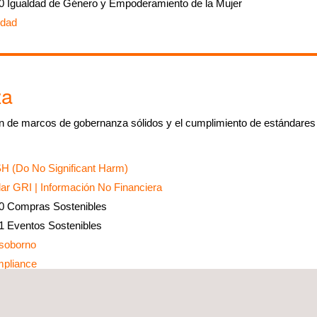
 Igualdad de Género y Empoderamiento de la Mujer
ldad
za
 de marcos de gobernanza sólidos y el cumplimiento de estándares 
H (Do No Significant Harm)
r GRI | Información No Financiera
 Compras Sostenibles
 Eventos Sostenibles
isoborno
pliance
pliance Penal
esarrollo Sostenible (ODS)