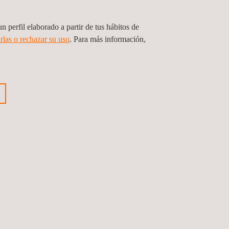
n perfil elaborado a partir de tus hábitos de
uación de la
rlas o rechazar su uso
. Para más información,
estratégicas y operativas, entre
idad y la responsabilidad
de Evaluación de la
 los recursos y la gestión de
os verdes e inversiones