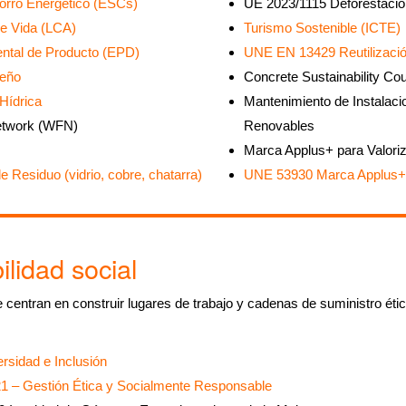
horro Energético (ESCs)
UE 2023/1115 Deforestació
de Vida (LCA)
Turismo Sostenible (ICTE)
ntal de Producto (EPD)
UNE EN 13429 Reutilizaci
seño
Concrete Sustainability Cou
Hídrica
Mantenimiento de Instalaci
Network (WFN)
Renovables
Marca Applus+ para Valori
e Residuo (vidrio, cobre, chatarra)
UNE 53930 Marca Applus+ p
lidad social
 centran en construir lugares de trabajo y cadenas de suministro étic
rsidad e Inclusión
1 – Gestión Ética y Socialmente Responsable