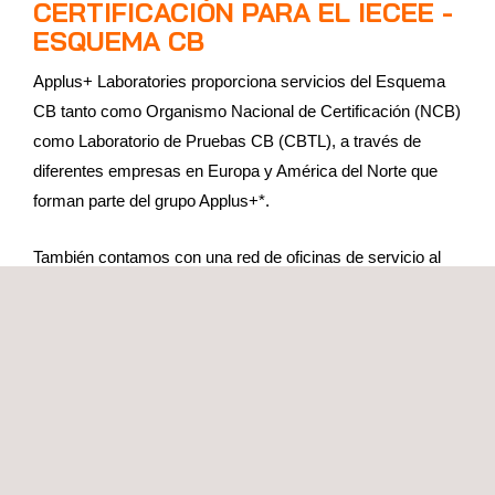
CERTIFICACIÓN PARA EL IECEE -
ESQUEMA CB
Applus+ Laboratories proporciona servicios del Esquema
CB tanto como Organismo Nacional de Certificación (NCB)
como Laboratorio de Pruebas CB (CBTL), a través de
diferentes empresas en Europa y América del Norte que
forman parte del grupo Applus+*.
También contamos con una red de oficinas de servicio al
cliente en Europa, América del Norte y Asia, donde puede
beneficiarse de un punto de contacto local y único para
llevar a cabo el proceso de pruebas y certificación del
Esquema CB.
El alcance de nuestra acreditación incluye, entre otros, los
siguientes estándares:
IEC 61010 Equipos eléctricos para medición, control y