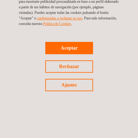
para mostrarte publicidad personalizada en base a un perfil elaborado
de seguridad eléctrica, nuestro NCB es QPS Evaluation
a partir de tus hábitos de navegación (por ejemplo, páginas
Services, Inc, y tenemos dos CBTL. Todas esas empresas
visitadas). Puedes aceptar todas las cookies pulsando el botón
“Aceptar” o
configurarlas o rechazar su uso
. Para más información,
forman parte del grupo Applus+.
consulta nuestra
Política de Cookies
. ​
PAÍSES PARTICIPANTES EN EL
ESQUEMA CB
Aceptar
Rechazar
Ajustes