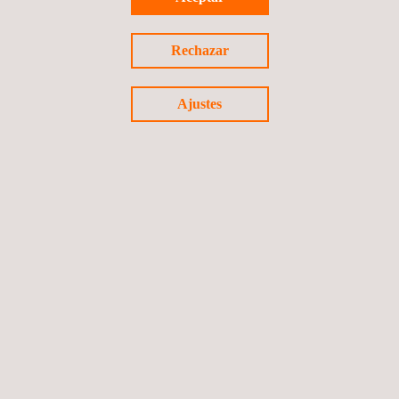
Rechazar
Ajustes
Ensayo de Policloruro de Vinilo (PVC) Reciclado