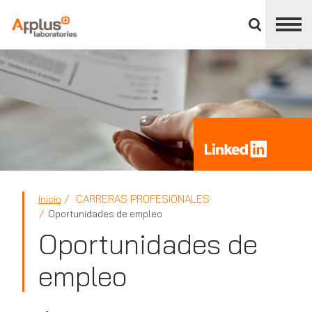
Cerrar
panel
de
APPLUS+
división
CARRERAS PROFESIONALES
Inicio
Oportunidades de empleo
Oportunidades de
empleo