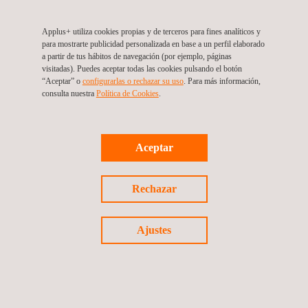
Todos debemos disponer de las mismas oportunidades, y
así lo promovemos en Applus+ Laboratories. Nuestro
Applus+ utiliza cookies propias y de terceros para fines analíticos y
para mostrarte publicidad personalizada en base a un perfil elaborado
compromiso es ser un espejo de la sociedad en la que
a partir de tus hábitos de navegación (por ejemplo, páginas
convivimos y ayudar a visibilizar la diversidad de la
visitadas). Puedes aceptar todas las cookies pulsando el botón
“Aceptar” o
configurarlas o rechazar su uso
. Para más información,
misma.
consulta nuestra
Política de Cookies
. ​
Queremos sensibilizar y fomentar el respeto a todos los
colectivos, dentro y fuera de la empresa. Por ello,
Aceptar
colaboramos con entidades para impulsar la diversidad y
ayudar en la integración laboral y social de las personas:
Rechazar
la Fundación Aura y la Fundación por la Esclerosis
Múltiple, entre otras.
Ajustes
Tal vez te interese...