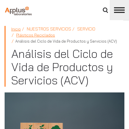
Cerrar
panel
de
APPLUS+
división
NUESTROS SERVICIOS
SERVICIO
Inicio
Plásticos Reciclados
Análisis del Ciclo de Vida de Productos y Servicios (ACV)
Análisis del Ciclo de
Vida de Productos y
Servicios (ACV)