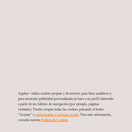
Ensayo de Polipropileno (PP) Reciclado
Applus+ utiliza cookies propias y de terceros para fines analíticos y
para mostrarte publicidad personalizada en base a un perfil elaborado
a partir de tus hábitos de navegación (por ejemplo, páginas
visitadas). Puedes aceptar todas las cookies pulsando el botón
“Aceptar” o
configurarlas o rechazar su uso
. Para más información,
consulta nuestra
Política de Cookies
. ​
Ensayo de tereftalato de polietileno (PET) reciclado