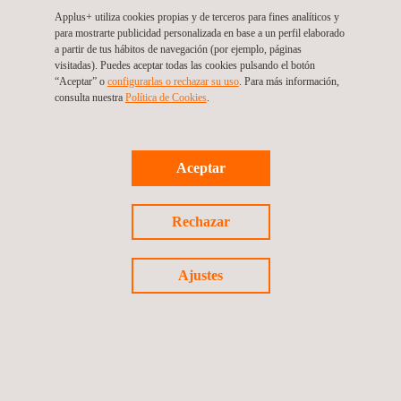
Applus+ utiliza cookies propias y de terceros para fines analíticos y
para mostrarte publicidad personalizada en base a un perfil elaborado
a partir de tus hábitos de navegación (por ejemplo, páginas
visitadas). Puedes aceptar todas las cookies pulsando el botón
“Aceptar” o
configurarlas o rechazar su uso
. Para más información,
consulta nuestra
Política de Cookies
. ​
Aceptar
Rechazar
16/04/2026
Ajustes
Applus+ adquiere Teron Labs para reforzar su
liderazgo global en ciberseguridad de productos