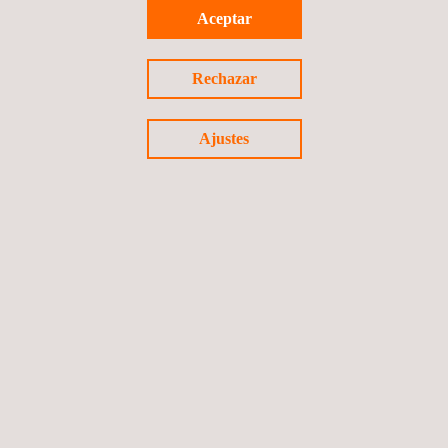
Aceptar
Servicios de Cumplimiento de Ciberseguridad de la
Rechazar
RED
Ajustes
Ciberseguridad Industrial