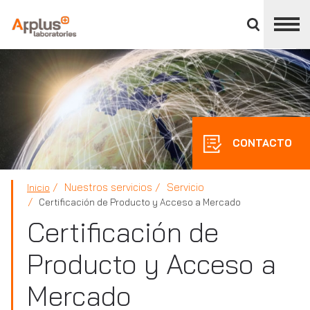
Cerrar
panel
de
APPLUS+
división
CONTACTO
Nuestros servicios
Servicio
Inicio
Certificación de Producto y Acceso a Mercado
Certificación de
Producto y Acceso a
Mercado