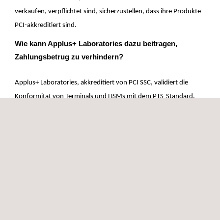
verkaufen, verpflichtet sind, sicherzustellen, dass ihre Produkte
PCI-akkreditiert sind.
Wie kann Applus+ Laboratories dazu beitragen,
Zahlungsbetrug zu verhindern?
Applus+ Laboratories, akkreditiert von PCI SSC, validiert die
Konformität von Terminals und HSMs mit dem PTS-Standard.
Wir bieten umfassende Dienstleistungen an, um den
vollständigen Schutz am Point-of-Sales und bei Hardware Secure
Modules zu fördern, indem wir sicherstellen, dass die Geräte
vollständig mit den PCI-Vorschriften konform sind. Unser Ziel ist
es, den Kunden bei der Erzielung sicherer Zahlungsakzeptanz zu
unterstützen, von der vorläufigen Bewertung über die Beratung
zu den Anforderungen bis hin zur formellen Bewertung.
EMVCo Typ
Da das PCI SSC vorschreibt, dass die