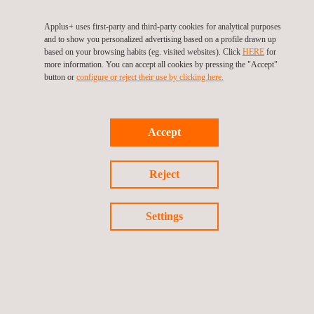
Applus+ uses first-party and third-party cookies for analytical purposes
and to show you personalized advertising based on a profile drawn up
based on your browsing habits (eg. visited websites). Click
HERE
for
more information. You can accept all cookies by pressing the "Accept"
button or
configure or reject their use by clicking here.
Accept
Reject
PCI MPoC-Standard
Settings