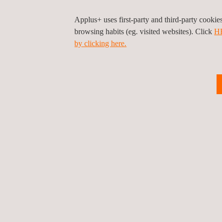
Applus+ uses first-party and third-party cooki
browsing habits (eg. visited websites). Click
H
by clicking here.
14/04/2026 - 16/04/2026
Applus+ Laboratories präsentiert sich a
der Aircraft Interiors Expo 2026