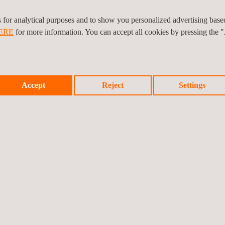
es for analytical purposes and to show you personalized advertising bas
ERE
for more information. You can accept all cookies by pressing the 
Accept
Reject
Settings
07/05/2026 - 07/05/2026
uf
MatPro Workshop 2026: Digitale Workflows
zur Bestimmung von
Materialmodellparametern im Rahmen der
Zulassung von Flugzeugteilen