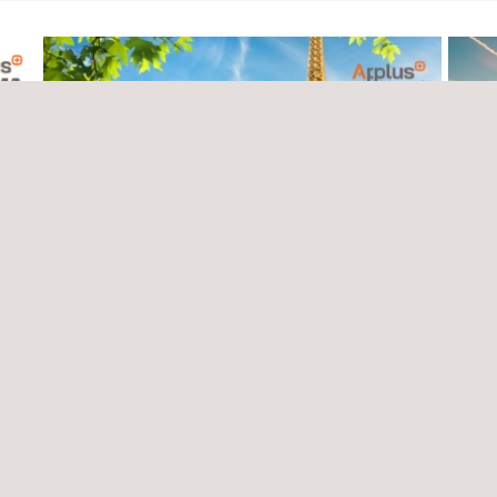
10/03/2026 - 12/03/2026
24/03/
r
Applus+ Laboratories stellt auf der JEC
Applu
World 2026 aus
2026