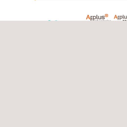
05/02/2026 - 06/02/2026
Applus+ IMA nimmt am 38. Oldenburge
Pipeline-Forum teil