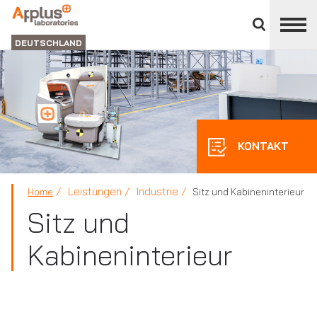
Bereich
schließen
ABTEILUNG
LABORATORIEN
DEUTSCHLAND
KONTAKT
Leistungen
Industrie
Home
Sitz und Kabineninterieur
Sitz und
Kabineninterieur