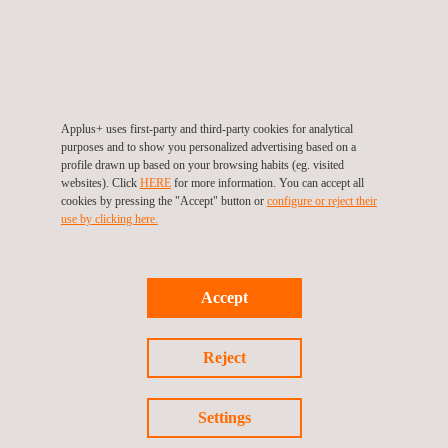
Applus+ uses first-party and third-party cookies for analytical
purposes and to show you personalized advertising based on a
profile drawn up based on your browsing habits (eg. visited
websites). Click
HERE
for more information. You can accept all
Brandschutzprüfungen für Kabineninnenräume
cookies by pressing the "Accept" button or
configure or reject their
use by clicking here.
Accept
Reject
Settings