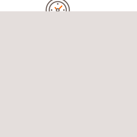
LANGFRISTIGE ZUVERLÄSSIGKEIT:
Die Überprüfung der Materialhaltbarkeit, der
Brandschutzeigenschaften und der Dauerfestigkeit
trägt dazu bei, die
optimale Leistung
über die
gesamte Lebensdauer des Flugzeugs oder
Fahrzeugs aufrechtzuerhalten.
KOSTENEINSPARUNGEN:
Die frühzeitige Erkennung von Problemen im
Designprozess
vermeidet kostspielige Nacharbeiten
oder Neukonstruktionen zu einem späteren
Zeitpunkt.