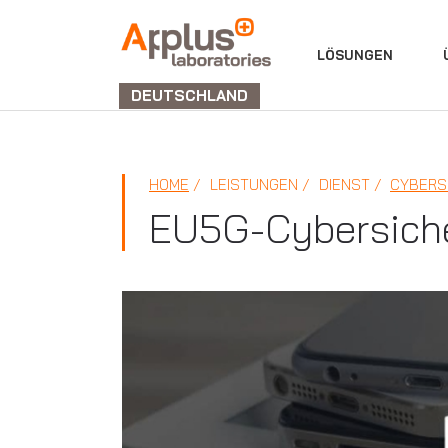
ABTEILUNG
LÖSUNGEN
LABORATORIEN
DEUTSCHLAND
HOME
LEISTUNGEN
DIENST
CYBERS
EU5G-Cybersicher