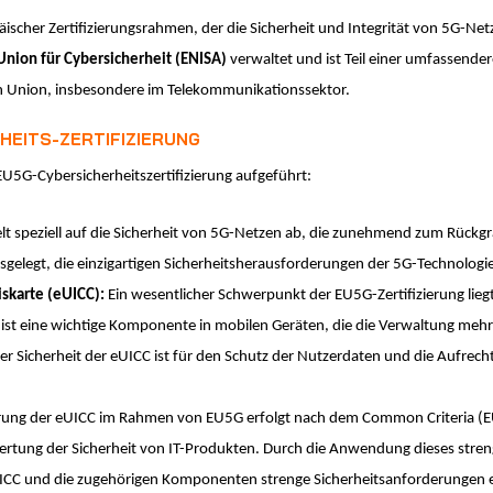
päischer Zertifizierungsrahmen, der die Sicherheit und Integrität von 5G-Net
Union für Cybersicherheit (ENISA)
verwaltet und ist Teil einer umfassende
hen Union, insbesondere im Telekommunikationssektor.
EITS-ZERTIFIZIERUNG
EU5G-Cybersicherheitszertifizierung aufgeführt:
ielt speziell auf die Sicherheit von 5G-Netzen ab, die zunehmend zum Rückg
usgelegt, die einzigartigen Sicherheitsherausforderungen der 5G-Technologi
iskarte (eUICC):
Ein wesentlicher Schwerpunkt der EU5G-Zertifizierung liegt
CC ist eine wichtige Komponente in mobilen Geräten, die die Verwaltung meh
der Sicherheit der eUICC ist für den Schutz der Nutzerdaten und die Aufrec
ierung der eUICC im Rahmen von EU5G erfolgt nach dem Common Criteria (EU
rtung der Sicherheit von IT-Produkten. Durch die Anwendung dieses streng
eUICC und die zugehörigen Komponenten strenge Sicherheitsanforderungen e