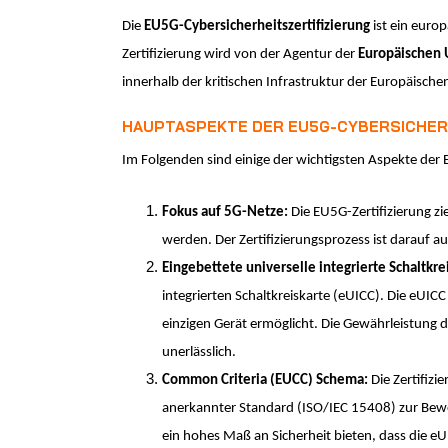
Die
EU5G-Cybersicherheitszertifizierung
ist ein euro
Zertifizierung wird von der Agentur der
Europäischen 
innerhalb der kritischen Infrastruktur der Europäisc
HAUPTASPEKTE DER EU5G-CYBERSICHERH
Im Folgenden sind einige der wichtigsten Aspekte der 
Fokus auf 5G-Netze:
Die EU5G-Zertifizierung z
werden. Der Zertifizierungsprozess ist darauf a
Eingebettete universelle integrierte Schaltkre
integrierten Schaltkreiskarte (eUICC). Die eUI
einzigen Gerät ermöglicht. Die Gewährleistung 
unerlässlich.
Common Criteria (EUCC) Schema:
Die Zertifiz
anerkannter Standard (ISO/IEC 15408) zur Bewe
ein hohes Maß an Sicherheit bieten, dass die 