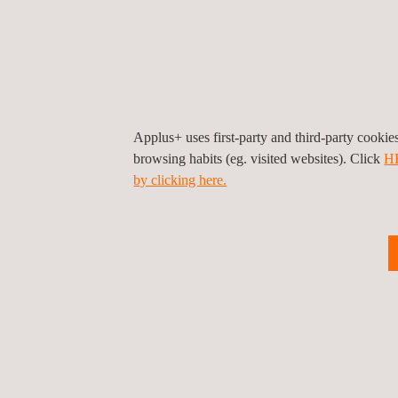
Applus+ uses first-party and third-party cooki
browsing habits (eg. visited websites). Click
H
by clicking here.
LINCE-Zertifizierung
EN 18
Funk