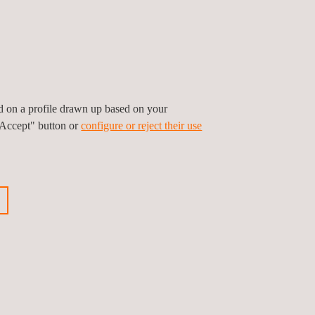
ed on a profile drawn up based on your
"Accept" button or
configure or reject their use
ETSI EN 303 645 Zertifizierung