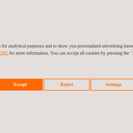
es for analytical purposes and to show you personalized advertising bas
ERE
for more information. You can accept all cookies by pressing the 
031 Cybersecurity-Tests für
Cyber Resilience
geräte
Konformitätszertifikat
Accept
Reject
Settings