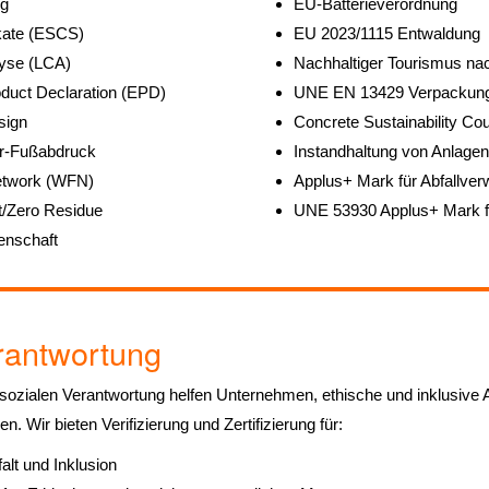
ng
EU-Batterieverordnung
ikate (ESCS)
EU 2023/1115 Entwaldung
yse (LCA)
Nachhaltiger Tourismus na
duct Declaration (EPD)
UNE EN 13429 Verpackun
sign
Concrete Sustainability Cou
r-Fußabdruck
Instandhaltung von Anlagen
Network (WFN)
Applus+ Mark für Abfallver
t/Zero Residue
UNE 53930 Applus+ Mark fü
enschaft
rantwortung
sozialen Verantwortung helfen Unternehmen, ethische und inklusive A
n. Wir bieten Verifizierung und Zertifizierung für:
alt und Inklusion