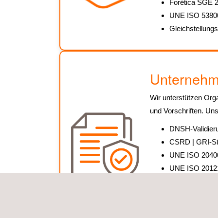
Forética SGE 2
UNE ISO 53800 
Gleichstellung
Unternehm
Wir unterstützen Org
und Vorschriften. U
DNSH-Validieru
CSRD | GRI-Stan
UNE ISO 20400
UNE ISO 20121 
ISO 37001 Ma
ISO 37301 Co
UNE 19601 Mana