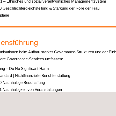
1 – Ethisches und sozial verantwortliches Managementsystem
Geschlechtergleichstellung & Stärkung der Rolle der Frau
spläne
ensführung
anisationen beim Aufbau starker Governance-Strukturen und der Einh
nsere Governance-Services umfassen:
ng – Do No Significant Harm
dard | Nichtfinanzielle Berichterstattung
 Nachhaltige Beschaffung
Nachhaltigkeit von Veranstaltungen
nagementsystem zur Bekämpfung von Bestechung
mpliance-Managementsystem
gement der Einhaltung strafrechtlicher Vorschriften