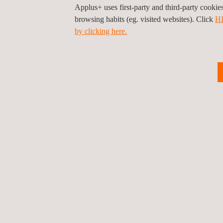
Applus+ uses first-party and third-party cooki
browsing habits (eg. visited websites). Click
H
by clicking here.
Welche Vorteile b
U
Die Umsetzung von Dienstleistungen zur nachhalt
darunter:
Verbessertes Ansehen und Stakeholder-V
und Aufsichtsbehörden.
Regulatorische Compliance und Risikom
Betriebliche Effizienz und Kosteneinspa
Zugang zu nachhaltiger Finanzierung:
ES
Investitionen.