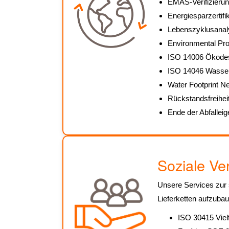
EMAS-Verifizieru
Energiesparzertif
Lebenszyklusanal
Environmental Pro
ISO 14006 Ökode
ISO 14046 Wasse
Water Footprint 
Rückstandsfreihei
Ende der Abfalleig
Soziale Ve
Unsere Services zur 
Lieferketten aufzubaue
ISO 30415 Vielf