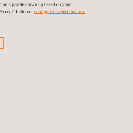
ed on a profile drawn up based on your
"Accept" button or
configure or reject their use
achhaltigen
ische und operative Vorteile,
zu Investor*innen, Kund*innen
htliche Risiken und Haftungen.
ung und Abfallmanagement.
altigkeitsbezogenen