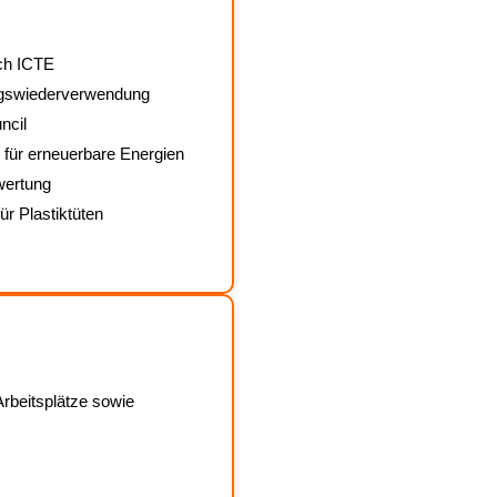
ch ICTE
gswiederverwendung
ncil
 für erneuerbare Energien
wertung
r Plastiktüten
rbeitsplätze sowie