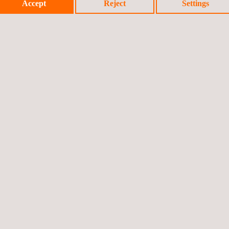
Accept
Reject
Settings
atories wählen?
es
bietet Ihnen strategische Vorteile durch:
giesysteme, Wasserstoff und Materialien.
sation, Energieeinsparungen, ISO 50001 und
nchen hinweg.
raftstoffe, Wasserstoff und Batterietechnik.
he Energieherausforderungen.
tzung bei regulatorischer und