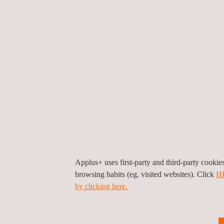
Seetransport von
Gas
Bewertung von maritimen
Transportsystemen
LNG-Transport
Applus+ uses first-party and third-party cooki
Gaslagerung und
browsing habits (eg. visited websites). Click
H
Tankvalidierung
by clicking here.