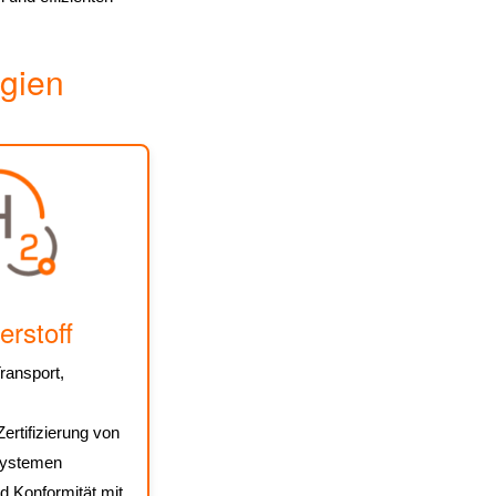
rgien
rstoff
ransport,
ertifizierung von
systemen
d Konformität mit