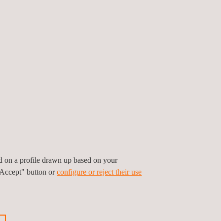
umwandlung
 (Prüfung und
n
ronik
ed on a profile drawn up based on your
rüfstände
"Accept" button or
configure or reject their use
von Smart-Grid-
Netzcodes