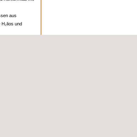
sen aus
 H₂lios und
üflösungen
ruktur