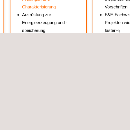
Charakterisierung
Vorschriften
Ausrüstung zur
F&E-Fachwis
Energieerzeugung und -
Projekten wie
speicherung
fasterH₂
EMC & elektrische Sicherheit
Kryogene Pr
für Leistungselektronik in
erneuerbaren Energien
Rotationsprüfstände und
kundenspezifische Prüfstände
Prüfung von Fundamentmörtel
und Ankern
Turbinen-/Motorenprüfungen
und Blattprüfungen
eistungen für nachhaltige Infrast