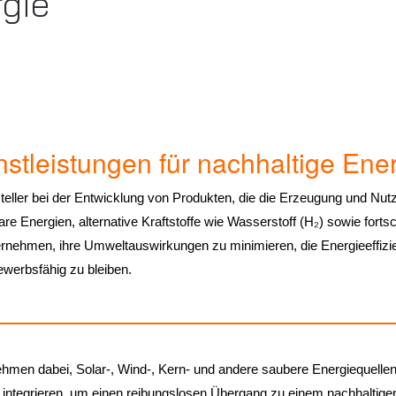
gie
stleistungen für nachhaltige Ene
teller bei der Entwicklung von Produkten, die die Erzeugung und Nut
e Energien, alternative Kraftstoffe wie Wasserstoff (H₂) sowie fortsch
nehmen, ihre Umweltauswirkungen zu minimieren, die Energieeffizie
ewerbsfähig zu bleiben.
men dabei, Solar-, Wind-, Kern- und andere saubere Energiequellen 
 integrieren, um einen reibungslosen Übergang zu einem nachhaltigen