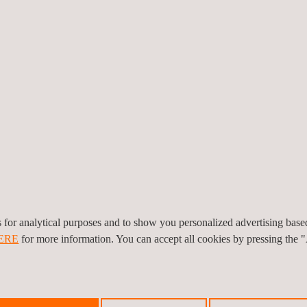
Energiespeicherung
Leistungs
Batterie-
EV-Ladegeräte
Energiespeichersysteme
Konformität)
(BESS)
Prüfungen vo
Batterietests und -
Leistungselekt
es for analytical purposes and to show you personalized advertising bas
zertifizierung
Individuelle P
ERE
for more information. You can accept all cookies by pressing the 
Leistungs- und
Bewertungen 
Sicherheitsbewertungen
Standards & 
Netzcode-Konformität