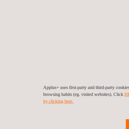
Kabine
Simula
Strukt
Messf
Brand
Drohne
Prüfung und 
Luftsysteme 
Applus+ uses first-party and third-party cooki
browsing habits (eg. visited websites). Click
H
Vorsch
by clicking here.