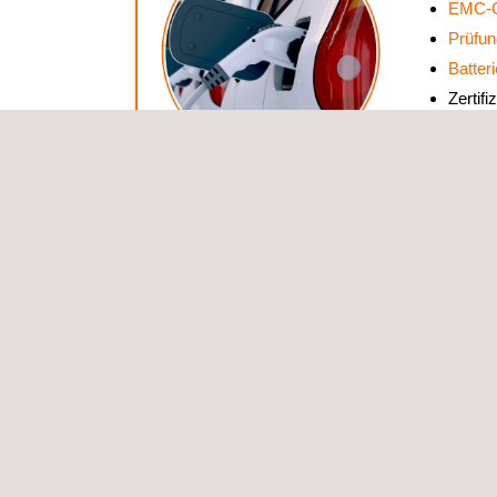
EMC-G
Prüfun
Batter
Zertif
Produ
Sorgfal
Prüfu
Prüfun
Schiene
Bewertung vo
und Straßen
Baugru
Prüfun