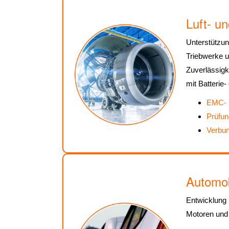
Luft- u
Unterstützung
Triebwerke u
Zuverlässigk
mit Batterie-
EMC- u
Prüfun
Verbun
Automob
Entwicklung 
Motoren und