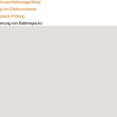
esamtfahrzeugprüfung
g von Elektromotoren
iepack-Prüfung
izierung von Batteriepacks
kt-CO₂-Fußabdruck
tspflichten für Batterien und Altbatterien
ng von Hochvolt-Komponenten
g von Kabelbäumen und Steckverbindern
nverkehr
n Strukturen, Elektronik und Kabinen­interieur für nächste Generat
bahnen:
ppenprüfungen für Schienenfahrzeuge
g von Drehgestellrahmen