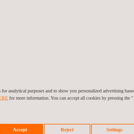
ninterieurprüfungen
tionen und Festigkeitsbewertungen
ur- & Komponentenprüfungen
ahrten
prüfungen von Komponenten
n & UAM
Verifizierung von Sicherheit, EMC, Umweltbeständigkeit und Cybersi
und Urban Air Mobility:
es for analytical purposes and to show you personalized advertising bas
ERE
for more information. You can accept all cookies by pressing the 
riften für UAS und Drohnen
Accept
Reject
Settings