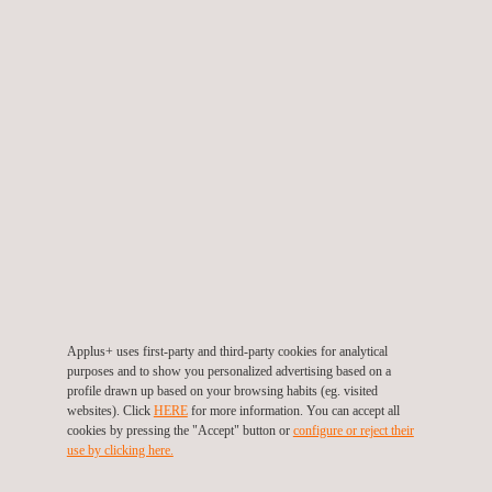
verifizierung und Entwaldungsvorschriften
bis hin zu Kreislaufwirtschafts­prinzipien wie
Recyclinganteil und Langlebigkeit:
Produkt-CO₂-Fußabdruck
Zertifizierung von Recycling-Kunststoffen
Kreislaufwirtschaft
Ökodesign
Zertifizierung der Dauerhaftigkeit von
Bauprodukten
Carbon Border Adjustment Mechanism
(CBAM)
Verordnung (EU) 2023/1115 Entwaldung
Applus+ uses first-party and third-party cookies for analytical
purposes and to show you personalized advertising based on a
profile drawn up based on your browsing habits (eg. visited
websites). Click
HERE
for more information. You can accept all
cookies by pressing the "Accept" button or
configure or reject their
use by clicking here.