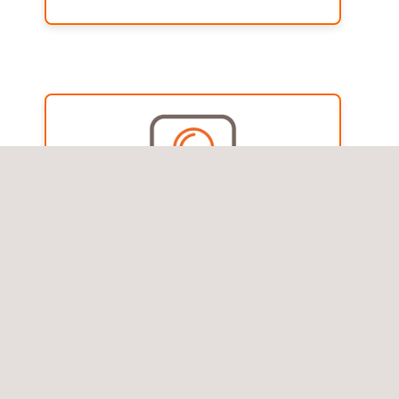
Forschung & Entwicklung
für Produktlösungen
Unsere F&E-Aktivitäten konzentrieren sich
auf innovative Lösungen, die zentrale
Branchen­herausforderungen bei Thermo­
management und Materialkreislauf
adressieren: