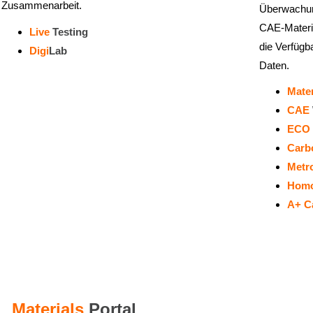
Zusammenarbeit.
Überwachun
CAE-Materia
Live
Testing
die Verfügba
Digi
Lab
Daten.
Mate
CAE
ECO
Carb
Metr
Hom
A+ C
Materials
Portal