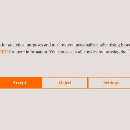
Ein zentraler Anlaufpunkt für die Bearbeitung von Materialka
Spezialisierung auf CAE-Ingenieure für die Durchführung vo
Optimieren Sie Ihre Simulationen
es for analytical purposes and to show you personalized advertising bas
ERE
for more information. You can accept all cookies by pressing the 
Eco
Workspace
Fördert die Nachhaltigkeit als sichere Wahl für Ingenieure
Accept
Reject
Settings
Durchsuchen Sie Werkstoffnormen und verfolgen Sie diese 
Zusammensetzung, Halbzeug und Verarbeitungsparameter
Integrieren Sie nahtlos öffentliche Nachhaltigkeitsdaten au
ecoinvent
Verbessern Sie die Auswahl von Werkstoffen mit Blick auf 
CO2-Fußabdruck