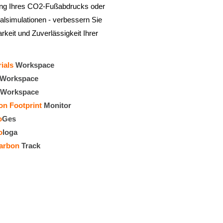
g Ihres CO2-Fußabdrucks oder
lsimulationen - verbessern Sie
rkeit und Zuverlässigkeit Ihrer
rials
Workspace
Workspace
Workspace
on Footprint
Monitor
o
Ges
o
loga
arbon
Track