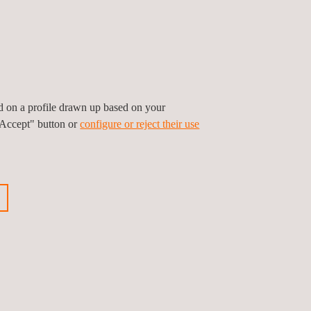
rten
n Simulationen
ed on a profile drawn up based on your
"Accept" button or
configure or reject their use
auf ihre chemische
s Quellen wie GABI oder
Umweltfaktoren, wie dem