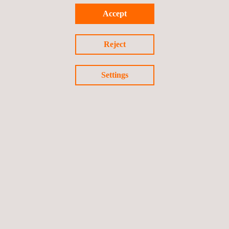
Accept
Reject
Settings
CAETestBench - Validieren Sie Ihre CAE-
Simulationen