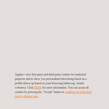
aufweist. Da ein solches Material stark verformbar
ist und seine Poissonzahl nahezu 0,5 beträgt, führt
die Verformung des Materials durch Dehnung,
Stauchung oder Verdrehung in einer Richtung zu
einer großen Verformungsreaktion in anderen
Richtungen. Diese Kopplung bedeutet, dass das
Materialverhalten nicht anhand von Eigenschaften
vorhergesagt werden kann, die in nur einem
Verformungsmodus erzeugt wurden. Wir
unterstützen alle gängigen Finite-Elemente-
Simulationen mit Multi-Mode-Testdaten sowie die
Anpassung an mathematische Modelle wie die
Mooney-Rivlin- oder Ogden-Gleichungen.
Applus+ uses first-party and third-party cookies for analytical
purposes and to show you personalized advertising based on a
profile drawn up based on your browsing habits (eg. visited
websites). Click
HERE
for more information. You can accept all
DIENSTLEISTUNGEN IM MATERIALPRÜFUNG
cookies by pressing the "Accept" button or
configure or reject their
FÜR CAE-SIMULATION
use by clicking here.