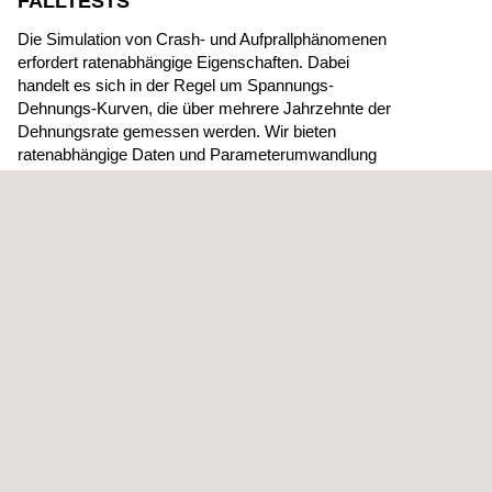
FALLTESTS
Die Simulation von Crash- und Aufprallphänomenen
erfordert ratenabhängige Eigenschaften. Dabei
handelt es sich in der Regel um Spannungs-
Dehnungs-Kurven, die über mehrere Jahrzehnte der
Dehnungsrate gemessen werden. Wir bieten
ratenabhängige Daten und Parameterumwandlung
für Metalle, Kunststoffe, Gummi, Schaumstoffe und
Verbundstoffe, einschließlich komplexerer
Experimente zur Modellierung von Fließflächen,
Plastizität und Versagen.
Wir bieten auch Hochgeschwindigkeitstests (bis zu
1000/s) an, die für Falltests von Geräten und
Simulationen von Crashs und Airbag-Entfaltungen
verwendet werden.