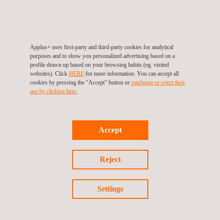
Applus+ uses first-party and third-party cookies for analytical
purposes and to show you personalized advertising based on a
profile drawn up based on your browsing habits (eg. visited
websites). Click
HERE
for more information. You can accept all
cookies by pressing the "Accept" button or
configure or reject their
use by clicking here.
Common.SECC Sicherheitsbewertungen
Accept
Reject
Settings