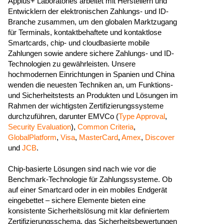
Applus+ Laboratories arbeitet mit Herstellern und
Entwicklern der elektronischen Zahlungs- und ID-
Branche zusammen, um den globalen Marktzugang
für Terminals, kontaktbehaftete und kontaktlose
Smartcards, chip- und cloudbasierte mobile
Zahlungen sowie andere sichere Zahlungs- und ID-
Technologien zu gewährleisten. Unsere
hochmodernen Einrichtungen in Spanien und China
wenden die neuesten Techniken an, um Funktions-
und Sicherheitstests an Produkten und Lösungen im
Rahmen der wichtigsten Zertifizierungssysteme
durchzuführen, darunter EMVCo (
Type Approval
,
Security Evaluation
),
Common Criteria
,
GlobalPlatform
,
Visa
,
MasterCard
,
Amex
,
Discover
und
JCB
.
Chip-basierte Lösungen sind nach wie vor die
Benchmark-Technologie für Zahlungssysteme. Ob
auf einer Smartcard oder in ein mobiles Endgerät
eingebettet – sichere Elemente bieten eine
konsistente Sicherheitslösung mit klar definiertem
Zertifizierungsschema, das Sicherheitsbewertungen