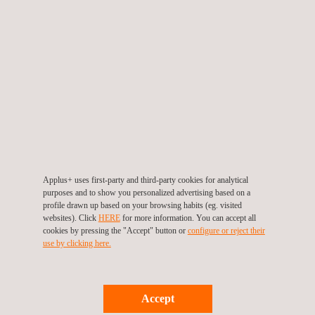
1 Vertikaler Ofen (3x5 m)
2 Horizontale Öfen (3x4x3 m)
1 Jet Fire Installation
Kombinierte Akustik- und Brandprüfungen
VORTEILE
Erhöhung der Produktzuverlässigkeit durch Erkennung
verborgener Mängel
Verbesserung der Qualität und Senkung der Kosten für
Nachbesserungen
Applus+ uses first-party and third-party cookies for analytical
purposes and to show you personalized advertising based on a
Komplette Produktcharakterisierung und Validierung aus
profile drawn up based on your browsing habits (eg. visited
websites). Click
HERE
for more information. You can accept all
einer Hand
cookies by pressing the "Accept" button or
configure or reject their
use by clicking here.
Accept