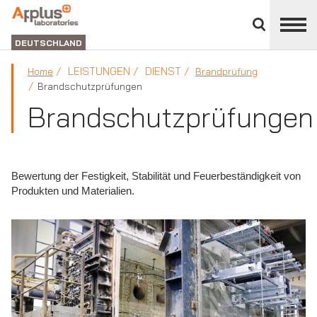
Bereich
schließen
ABTEILUNG
LABORATORIEN
DEUTSCHLAND
LEISTUNGEN
DIENST
Home
Brandprüfung
Brandschutzprüfungen
Brandschutzprüfungen
Bewertung der Festigkeit, Stabilität und Feuerbeständigkeit von
Produkten und Materialien.