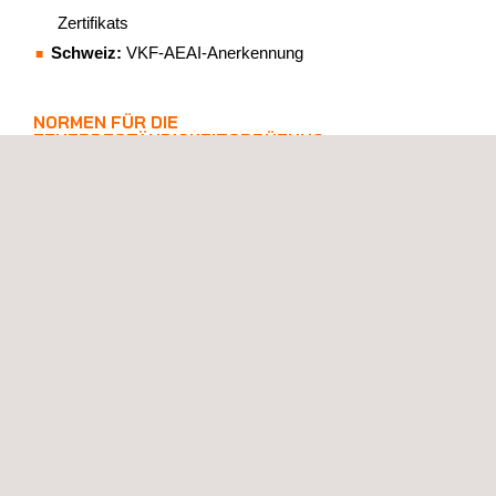
Zertifikats
Schweiz:
VKF-AEAI-Anerkennung
NORMEN FÜR DIE
FEUERBESTÄNDIGKEITSPRÜFUNG
Trennwände und Strukturen
EN 1363-1: Feuerwiderstand, allgemeine Anforderungen
EN 1363-2: Feuerwiderstand, alternative und zusätzliche
Verfahren
EN 1364-1: Nicht tragende Wände
EN 1364-2: Zwischendecken
EN 1364-3-4: Vorhangfassaden
EN 1365-1: Tragende Wände
EN 1365-2: Böden und Dächer
BS 476-20: Brandprüfungen an Baumaterialien und