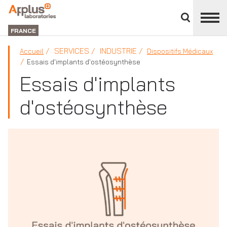
Fermer
DIVISION
le
LABORATORIES
FRANCE
panneau
des
SERVICES
INDUSTRIE
Accueil
Dispositifs Médicaux
divisions
Essais d'implants d'ostéosynthèse
Essais d'implants
d'ostéosynthèse