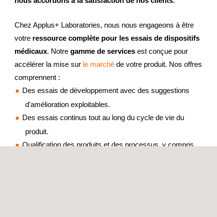
nous accordons à la satisfaction de nos clients
.
Chez Applus+ Laboratories, nous nous engageons à être
votre
ressource complète pour les essais de dispositifs
médicaux
. Notre
gamme de services
est conçue pour
accélérer la mise sur
le marché
de votre produit. Nos offres
comprennent :
Des essais de développement avec des suggestions
d'amélioration exploitables.
Des essais continus tout au long du cycle de vie du
produit.
Qualification des produits et des processus, y compris
les essais de libération des lots.
Services d'organisation de fabrication sous contrat
(CMO)
Présents dans de nombreux pays, nous proposons nos