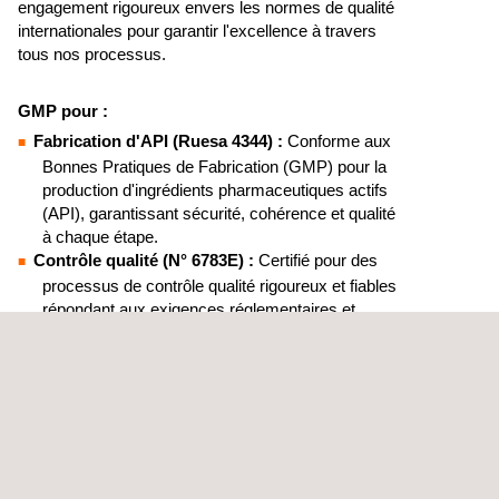
engagement rigoureux envers les normes de qualité
internationales pour garantir l'excellence à travers
tous nos processus.
GMP pour :
Fabrication d'API (Ruesa 4344) :
Conforme aux
Bonnes Pratiques de Fabrication (GMP) pour la
production d'ingrédients pharmaceutiques actifs
(API), garantissant sécurité, cohérence et qualité
à chaque étape.
Contrôle qualité (N° 6783E) :
Certifié pour des
processus de contrôle qualité rigoureux et fiables
répondant aux exigences réglementaires et
industrielles les plus élevées.
Accréditations en métrologie :
Nous disposons de plusieurs laboratoires accrédités
pour différents paramètres, selon ces portées :
ISO 17025 N° 93 / LC10.247
ISO 17025 N° 93 / LC10.017