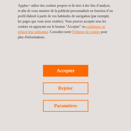
Applus+ utilise des cookies propres et de tiers à des fins d’analyse,
et afin de vous montrer de la publicité personnalisée en fonction d’un
Validation de méthodes analytiques pour les
profil élaboré à partir de vos habitudes de navigation (par exemple,
les pages que vous avez visitées). Vous pouvez accepter tous les
médicaments
cookies en appuyant sur le bouton "Accepter" ou
configurer ou
refuser leur utilisation
. Consultez notre
Politique de cookies
pour
plus d'informations.
Accepter
Rejeter
Développement de procédés de chimie fine
Paramètres