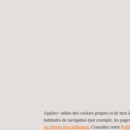
charge, rétraction, expansion, composition
chimique, etc.
ACIERS, STRUCTURES ET CÂBLES
Résistance à la traction, résistance au
cisaillement, torsion, vibration, corrosion, etc.
AUTRES PRODUITS TEST
Applus+ utilise des cookies propres et de tiers à
Autres : Bois naturels, stratifiés et panneaux de 
habitudes de navigation (par exemple, les page
plafonds.
ou refuser leur utilisation
. Consultez notre
Poli