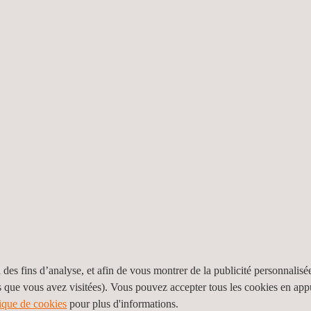
pureté, réactivité, expansion, etc.
résist
rési
FENÊTRES ET CLOISONS
PA
Sécurité des utilisateurs, impact, flexion,
résistance/réaction au feu, isolation acoustique,
résis
joints, etc.
i
ÉS
 des fins d’analyse, et afin de vous montrer de la publicité personnalisé
particules; Isolants thermiques et acoustiques; Matériaux composites; 
s que vous avez visitées). Vous pouvez accepter tous les cookies en ap
tique de cookies
pour plus d'informations.