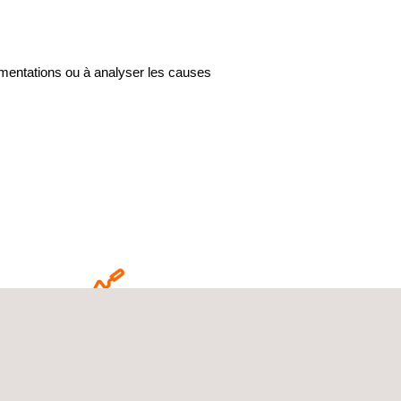
ementations ou à analyser les causes
BRIQUES ET MAÇONNERIE
ompression, absorption, élasticité,