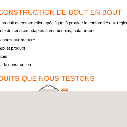
 CONSTRUCTION DE BOUT EN BOUT
produit de construction spécifique, à prouver la conformité aux régl
lète de services adaptés à vos besoins, notamment :
d’essais sur mesure
ux et produits
nces
 de construction
DUITS QUE NOUS TESTONS
CIMENTS, PLÂTRES, ADHÉSIFS ET COULIS
Composition chimique, temps de prise, résistance,
C