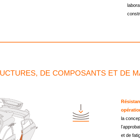
labora
const
RUCTURES, DE COMPOSANTS ET DE M
Résistan
opératio
la concep
l'approba
et de fat