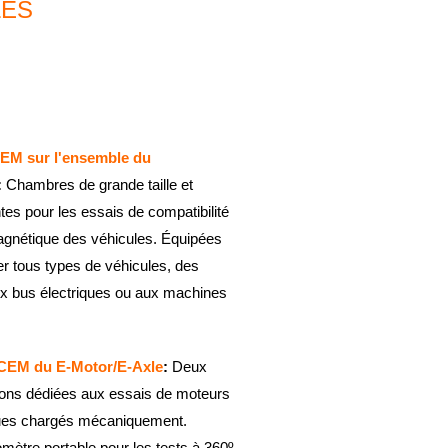
LES
EM sur l'ensemble du
:
Chambres de grande taille et
tes pour les essais de compatibilité
agnétique des véhicules. Équipées
er tous types de véhicules, des
x bus électriques ou aux machines
 CEM du E-Motor/E-Axle
:
Deux
tions dédiées aux essais de moteurs
ques chargés mécaniquement.
ètre portable pour les tests à 360º.