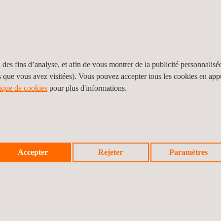
RITÉ DES SYSTÈMES ET DES COMPO
 des fins d’analyse, et afin de vous montrer de la publicité personnalisé
s que vous avez visitées). Vous pouvez accepter tous les cookies en ap
tique de cookies
pour plus d'informations.
ISO/SAE 21434:2021:
Les équipemen
nouvelle norme de cybersécurité IS
règlements UNECE WP.29, R155 et 
aident les fabricants à élaborer leu
Accepter
Rejeter
Paramètres
Risk Assessment) et peuvent effectu
évaluer la sécurité des composants 
Cybersecurity Evaluations for Cer
composants du véhicule doivent être