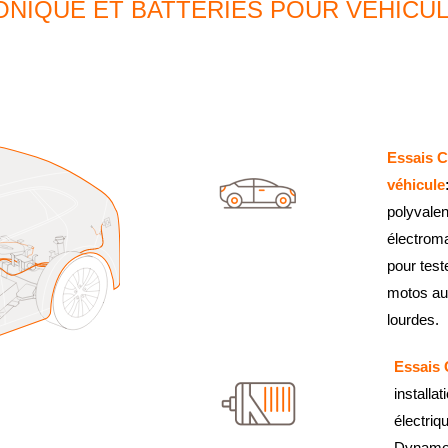
NIQUE ET BATTERIES POUR VÉHICU
Essais C
véhicule
polyvalen
électrom
pour test
motos au
lourdes.
Essais
installa
électri
Dynamom