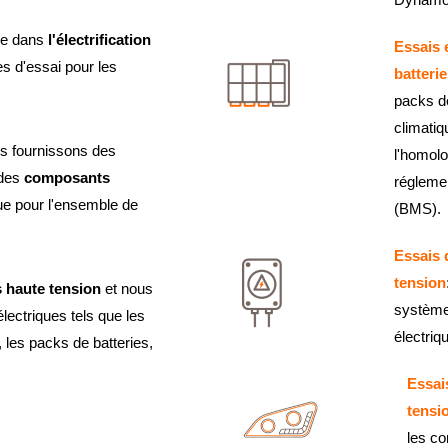
ile dans
l'électrification
Essais 
es d'essai pour les
batteri
packs de
climatiq
us fournissons des
l'homolo
 des
composants
régleme
e pour l'ensemble de
(BMS).
Essais 
tension
 haute tension
et nous
système
ectriques tels que les
électriq
les packs de batteries,
Essai
tensi
les c