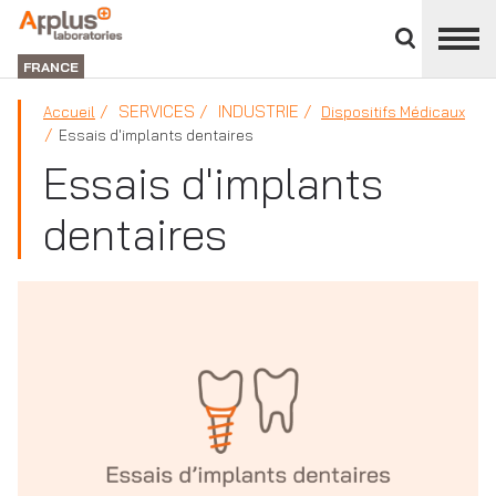
Fermer
DIVISION
le
LABORATORIES
FRANCE
panneau
des
SERVICES
INDUSTRIE
Accueil
Dispositifs Médicaux
divisions
Essais d'implants dentaires
Essais d'implants
dentaires