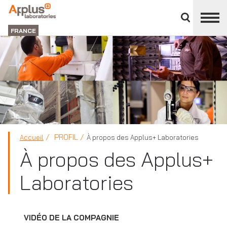
Fermer
DIVISION
le
LABORATORIES
FRANCE
panneau
des
divisions
PROFIL
Accueil
À propos des Applus+ Laboratories
À propos des Applus+
Laboratories
VIDÉO DE LA COMPAGNIE