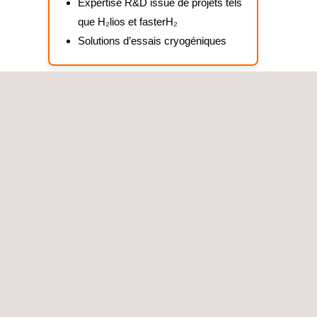
Expertise R&D issue de projets tels
que H₂lios et fasterH₂
Solutions d’essais cryogéniques
Nos services
d’infrastructures
durables
Transport gazier naval