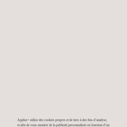
Évaluations de performance et de
sécurité
Conformité aux codes réseau
Conversion d’énergie
Bornes de recharge VE (essais et
conformité)
Essais d’électronique de puissance
Bancs d’essai sur mesure
Applus+ utilise des cookies propres et de tiers à des fins d’analyse,
Évaluation des normes Smart Grid
et afin de vous montrer de la publicité personnalisée en fonction d’un