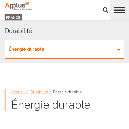
Fermer
DIVISION
le
LABORATORIES
FRANCE
panneau
des
Durabilité
divisions
Énergie durable
Accueil
Durabilité
Énergie durable
Énergie durable