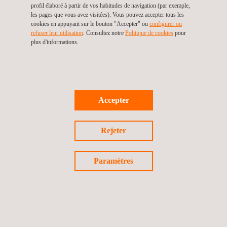
& codes réseau
profil élaboré à partir de vos habitudes de navigation (par exemple,
les pages que vous avez visitées). Vous pouvez accepter tous les
cookies en appuyant sur le bouton "Accepter" ou
configurer ou
refuser leur utilisation
. Consultez notre
Politique de cookies
pour
plus d'informations.
Pourquoi choisir
Applus+
Accepter
Laboratories ?
Rejeter
S’associer à
Applus+ Laboratories
offre un
avantage stratégique grâce à :
Paramètres
Essais complets pour les batteries, les
systèmes électriques, l’hydrogène et les
matériaux.
Certification & validation : compensation