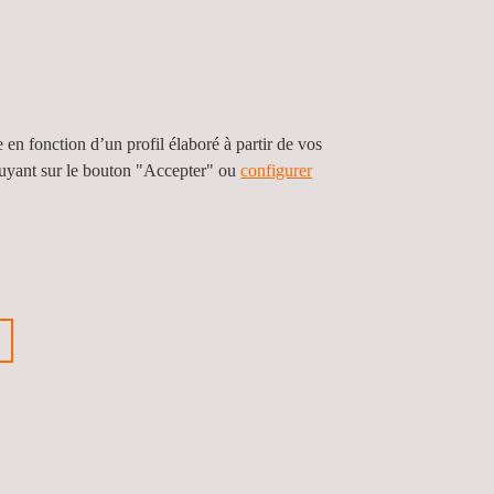
auffage et les essais d'isolation.
e en fonction d’un profil élaboré à partir de vos
puyant sur le bouton "Accepter" ou
configurer
NAGE ET MÉTROLOGIE LÉGALE
ns à la fois des services d'étalonnage
re et des services d'étalonnage in situ
os besoins spécifiques. En outre, nous
 des services complets de métrologie
 de mesure précise des coordonnées
arantir des résultats précis et fiables.