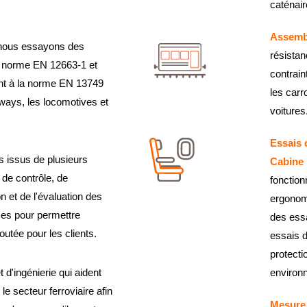
caténair
Assemb
, nous essayons des
résistan
 norme EN 12663-1 et
contrain
nt à la norme EN 13749
les carr
ways, les locomotives et
voitures
Essais d
s issus de plusieurs
Cabine
 de contrôle, de
fonctionn
on et de l'évaluation des
ergonom
es pour permettre
des essa
joutée pour les clients.
essais d
protecti
t d'ingénierie qui aident
environ
le secteur ferroviaire afin
Mesure 