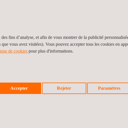
électroniques afin qu'ils soient conformes aux
 de
de ch
réglementations en matière de CEM.
ité
es
 des fins d’analyse, et afin de vous montrer de la publicité personnalisé
s que vous avez visitées). Vous pouvez accepter tous les cookies en ap
tique de cookies
pour plus d'informations.
ESSAIS CLIMATIQUES ET ESSAIS DE
ÉTALON
PROTECTION IP
Nous proposo
Dans le domaine des
essais environnementaux
,
en laboratoi
Accepter
Rejeter
Paramètres
nous proposons des essais combinés de
es
adaptés à v
température et d'humidité ainsi que des essais de
fournissons
choc thermique pour voir comment les produits
.
légale et
ferroviaires réagissent dans différentes conditions.
(CMM) pour g
Nous évaluons également la protection IP à l'aide de
chambres à poussière, de brouillards salins, de