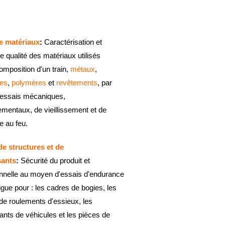
e matériaux
:
Caractérisation et
 qualité des matériaux utilisés
omposition d'un train,
métaux
,
tes
,
polymères
et
revêtements
, par
d'essais mécaniques,
mentaux, de vieillissement et de
e au feu.
de structures et de
ants
:
Sécurité du produit et
onnelle au moyen d'essais d'endurance
tigue pour : les cadres de bogies, les
 de roulements d'essieux, les
nts de véhicules et les pièces de