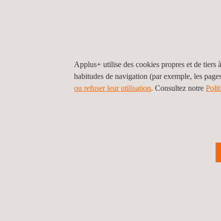
des flammes, comportement au feu, dégagement
chaleur, développement des gaz de fumée et toxic
des gaz de fumée. Nous proposons également d
essais d'incendie en tunnel à échelle réelle.
Applus+ utilise des cookies propres et de tiers à
habitudes de navigation (par exemple, les page
ou refuser leur utilisation
. Consultez notre
Poli
ESSAIS DE VIBRATIONS ET DE CHOCS
Nous proposons des essais de vibrations et de
chocs, y compris des essais de vibrations
multiaxiales avec en option des essais climatiqu
superposés, ainsi que des essais fonctionnels
avant, pendant et après les essais de vibrations