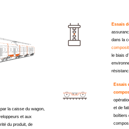
Essais d
assurance
dans la c
composi
le biais 
environne
résistanc
Essais 
compos
opérati
et de fa
par la caisse du wagon,
boîtiers
veloppeurs et aux
composa
rité du produit, de