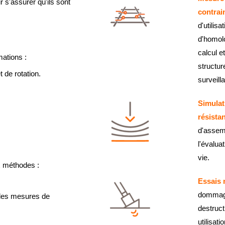
r s'assurer qu'ils sont
contrai
d'utilisa
d'homolo
calcul et
mations :
structur
t de rotation.
surveill
Simulat
résista
d'assemb
l'évalua
vie.
x méthodes :
Essais 
dommage
 des mesures de
destruct
utilisati