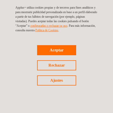
Applus+ utiliza cookies propias y de terceros para fines analíticos y
para mostrarte publicidad personalizada en base a un perfil elaborado
a partir de tus hábitos de navegación (por ejemplo, páginas
visitadas). Puedes aceptar todas las cookies pulsando el botón
“Aceptar” o
configurarlas o rechazar su uso
. Para más información,
consulta nuestra
Política de Cookies
. ​
¿POR QUÉ ELEGIR APPLUS+ LABORATORIES
PARA ENSAYOS DE COMPATIBILIDAD
ELECTROMAGNÉTICA (EMC)?
Aceptar
Estamos comprometidos con la excelencia operacional y
trabajamos para ofrecer a nuestros clientes las ventajas
Rechazar
competitivas de contar con una red de laboratorios global y
multisectorial:
Alcance Global:
Gracias a nuestra extensa red de
Ajustes
laboratorios en Europa, EE.UU. y China, tendrá un
único punto de contacto para sus proyectos de acceso
a mercados globales, respaldado por expertos locales
que comprenden los requisitos regionales.