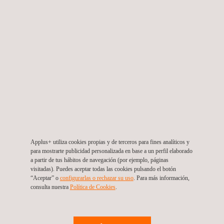
EMC Testing
Applus+ utiliza cookies propias y de terceros para fines analíticos y
para mostrarte publicidad personalizada en base a un perfil elaborado
a partir de tus hábitos de navegación (por ejemplo, páginas
visitadas). Puedes aceptar todas las cookies pulsando el botón
Ensayo de Arnés de Cableado de Vehículos y Conectores
“Aceptar” o
configurarlas o rechazar su uso
. Para más información,
Eléctricos
consulta nuestra
Política de Cookies
. ​