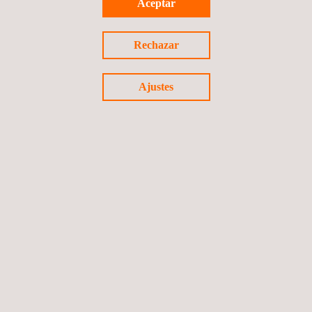
Aceptar
Rechazar
Ajustes
Ensayos de estructuras, componentes y materiales para
trenes