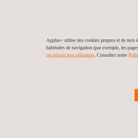
Caractérisation physico-chimique, morphologiq
ISO 10993-19.
Analyses physico-chimiques selon la norme IS
En outre, il s'agit de quelques-uns des tests qui 
Applus+ utilise des cookies propres et de tiers à
habitudes de navigation (par exemple, les page
10993-18:
ou refuser leur utilisation
. Consultez notre
Poli
Analyse des éléments métalliques et minéraux p
multi-éléments).
Chromatographie gazeuse et liquide couplée
Analyse des espèces ioniques (anions et cation
ionique.
Processus de validation du nettoyage
Applus+ Rescoll effectue des analyses de routine 
norme ISO 19227, ces tests sont les suivants:
Analyse HCT/COT selon les normes NF EN 14