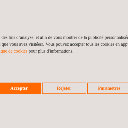
ue et topographique des matériaux selon la norme
O 10993-18.
peuvent être réalisés dans le cadre de la norme ISO
 des fins d’analyse, et afin de vous montrer de la publicité personnalisé
s que vous avez visitées). Vous pouvez accepter tous les cookies en ap
tique de cookies
pour plus d'informations.
ar spectroscopie ICP - OES (analyse quantitative
 à un spectromètre de masse (GCMS), LC-QTOF-MS.
s) et des acides faibles par chromatographie
Accepter
Rejeter
Paramètres
pour la validation de nettoyage conformément à la
84 et NF EN ISO 9377-2