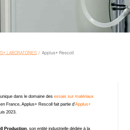
US+ LABORATORIES
Applus+ Rescoll
e unique dans le domaine des
essais sur matériaux
n France, Applus+ Rescoll fait partie d'
Applus+
uis 2023.
ll Production
, son entité industrielle dédiée à la