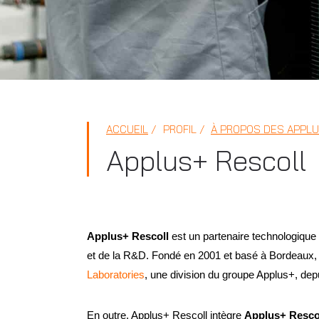
ACCUEIL
PROFIL
À PROPOS DES APPL
Applus+ Rescoll
Applus+ Rescoll
est un partenaire technologiqu
et de la R&D. Fondé en 2001 et basé à Bordeaux, e
Laboratories
, une division du groupe Applus+, dep
En outre, Applus+ Rescoll intègre
Applus+ Resco