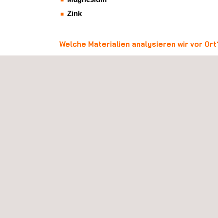
Zink
Welche Materialien analysieren wir vor Ort
Mit unseren mobilen Spektrometern können wir Anal
unseren mobilen Laboren analysieren, gehören:
Eisen
Aluminium
Nickel
Kupfer
WELCHE SPEKTRALANALYSEGERÄTE
Um präzise und zuverlässige Ergebnisse zu liefern,
Drei stationäre Spektrometer
: Sie befinden s
analysieren.
Zwei mobile Spektrometer
: Sie ermöglichen 