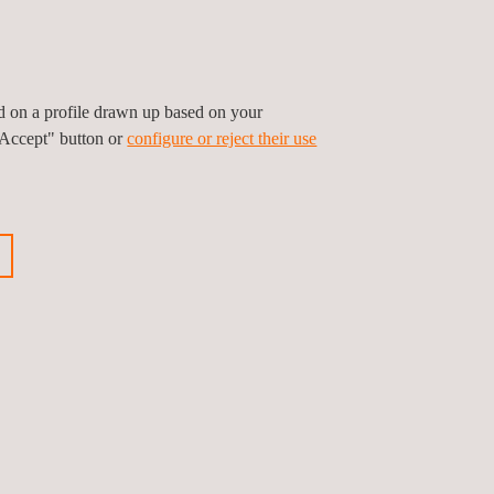
ühren, wodurch Ausfallzeiten minimiert und der
inhaltung von Vorschriften sind, insbesondere in
ed on a profile drawn up based on your
ermeiden und die Einhaltung von
"Accept" button or
configure or reject their use
Dienstleistungen und fachkundige Beratung sind