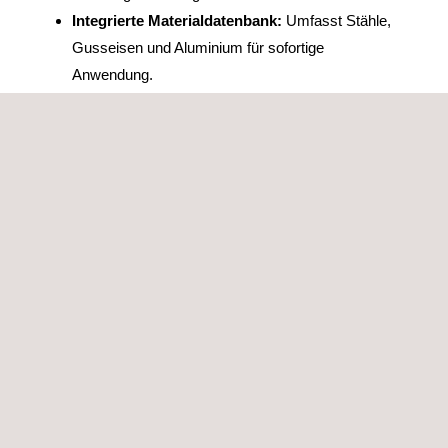
Integrierte Materialdatenbank:
Umfasst Stähle,
Gusseisen und Aluminium für sofortige
Anwendung.
Intuitive Eingabeauswahl:
Vereinfacht die
komplexen FKM-Algorithmen für eine
benutzerfreundliche Bedienung.
Strukturierte Ergebnisse:
Liefert
richtlinienkonforme, klare und nachvollziehbare
Berichte.
Hauptfunktionen von CAE
Workspace
Die Hauptfunktionen von CAE Workspace umfassen:
Materialdatenverwaltung:
Eine zentrale
Plattform für Materialwissenschaft, auf der Sie