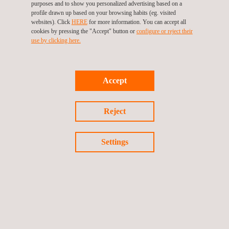
purposes and to show you personalized advertising based on a
Fehler zu vermeiden und Zeit zu sparen, was
profile drawn up based on your browsing habits (eg. visited
websites). Click
HERE
for more information. You can accept all
letztlich die Engineering-Ergebnisse verbessert.
cookies by pressing the "Accept" button or
configure or reject their
Zentrale Datenverwaltung
: Gewährleistet
use by clicking here.
teamweite Einheitlichkeit und Zuverlässigkeit
durch die Verwaltung einer zentralen Datenquelle
Accept
für alle Materialdaten.
Warum Applus+
Reject
Laboratories und CAE
Workspace wählen?
Settings
Mit der Wahl von
Applus+ Laboratories
und der
Materialsimulationssoftware CAE Workspace arbeiten
Sie mit einem globalen Marktführer für Prüfungen und
Zertifizierungen zusammen. Unsere umfassende
Erfahrung in verschiedenen Branchen stellt sicher, dass