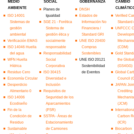
MEDIO
SOCIAL
GOBERNANZA
CAMBIO
AMBIENTE
CLIMÁTIC
Planes de
DNSH
ISO 14001
Igualdad
Estados de
Verified Ca
Sistemas de
SGE 21 - Forética
Información No
Standard
gestión
Sistema de
Financiera /
UNFCCC C
ambiental
gestión ética y
Standard GRI
Developm
Verificación EMAS
socialmente
UNE ISO 20400
Mechani
ISO 14046 Huella
responsable
Compras
(CDM)
del agua
Responsabilidad
Sostenibles
Gold Standa
WFN Huella
Social
UNE ISO 20121
the Globa
Hídrica
Corporativa
Sostenibilidad
(GS4GG)
Residuo Cero
ISO 30415
de Eventos
Global Car
Economía Circular
Diversidad e
Council 
Desperdicio
Inclusión
JAPAN Join
Alimentario 0
Requisitos de
Crediting
ISO 14006
Seguridad de los
Mechani
Ecodiseño
Aparcamientos
(JCM)
Fin de la
(PSR)
Internationa
Condición de
SSTPA - Áreas de
Carbon Re
Residuo
Estacionamiento
(ICR)
Sustainable
de Camiones
Biocarbon