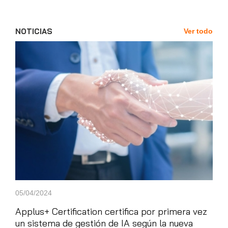
NOTICIAS
Ver todo
News'
Carousel
05/04/2024
06/0
Applus+ Certification certifica por primera vez
GLO
un sistema de gestión de IA según la nueva
Esq