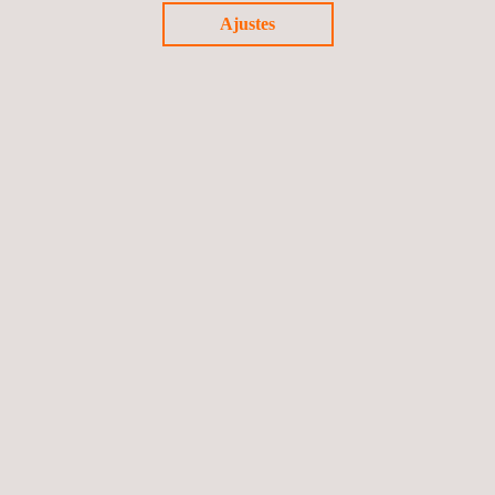
Ajustes
Evaluación de proveedores y de la cadena de
suministro
Cursos y jornadas técnicas en España