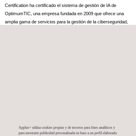
Certification ha certificado el sistema de gestión de IA de
OptimumTIC, una empresa fundada en 2009 que ofrece una
amplia gama de servicios para la gestión de la ciberseguridad,
las infraestructuras y el compliance. El CyberSOC de
OptimumTIC utiliza múltiples sistemas respaldados por IA para
analizar y categorizar los eventos recogidos y analizados por el
Centro de Operaciones de Seguridad (SOC).
Durante el proceso de certificación, nuestro equipo de auditores
ha verificado que el área de CyberSOC de OptimumTIC
cumple con las directrices de ética, seguridad y conducta, así
como contempla los posibles riesgos establecidos por la
norma.
Esta certificación permite a OptimumTIC seguir ofreciendo un
servicio de valor a sus clientes, potenciando su seguridad con
Applus+ utiliza cookies propias y de terceros para fines analíticos y
un compromiso con el uso y desarrollo responsable de la IA.
para mostrarte publicidad personalizada en base a un perfil elaborado