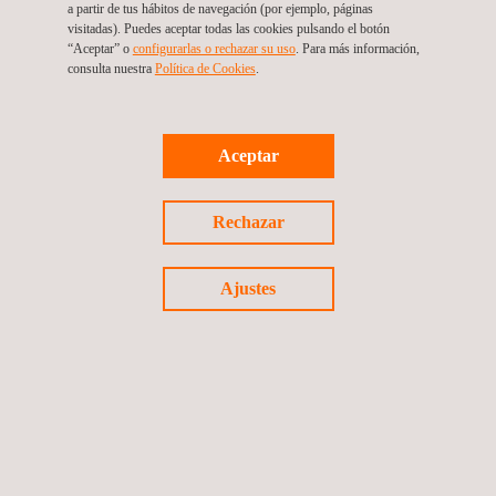
a partir de tus hábitos de navegación (por ejemplo, páginas
Con la nueva norma, Applus+ Certification amplía su catálogo
visitadas). Puedes aceptar todas las cookies pulsando el botón
“Aceptar” o
configurarlas o rechazar su uso
. Para más información,
de servicios de
certificación para empresas de Tecnologías de
consulta nuestra
Política de Cookies
. ​
la Información
.
Aceptar
Volver a noticias
Rechazar
Noticia anterior
Siguiente noticia
Ajustes
Síguenos