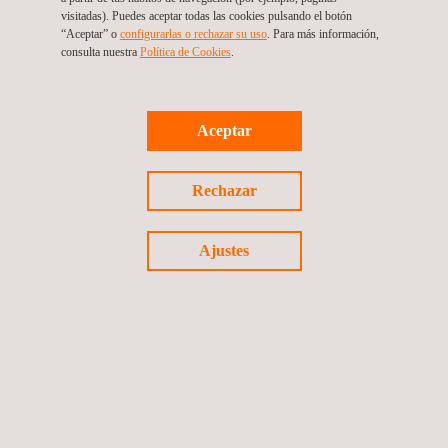
visitadas). Puedes aceptar todas las cookies pulsando el botón
“Aceptar” o
configurarlas o rechazar su uso
. Para más información,
consulta nuestra
Política de Cookies
. ​
Aceptar
Rechazar
UNE-EN ISO 14001:2015: Sistemas de gestión ambiental
Ajustes