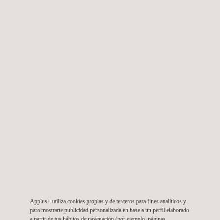
oportunidades de negocio en mercados que valoran la
sostenibilidad y la responsabilidad social.
SOLICITE PRESUPUESTO
SERVICIOS RELACIONADOS A SGE-21 SISTEMA DE
GESTIÓN ÉTICA Y SOCIALMENTE RESPONSABLE
Applus+ utiliza cookies propias y de terceros para fines analíticos y
para mostrarte publicidad personalizada en base a un perfil elaborado
a partir de tus hábitos de navegación (por ejemplo, páginas