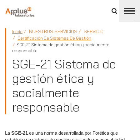
Cerrar
panel
de
APPLUS+
división
NUESTROS SERVICIOS
SERVICIO
Inicio
Certificación De Sistemas De Gestión
SGE-21 Sistema de gestión ética y socialmente
responsable
SGE-21 Sistema de
gestión ética y
socialmente
responsable
La
SGE-21
es una norma desarrollada por Forética que
establece un sistema de gestión ética y de responsabilidad