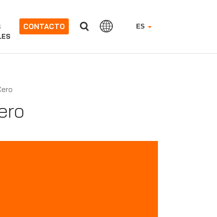
CONTACTO
S
ES
LES
Cero
ero