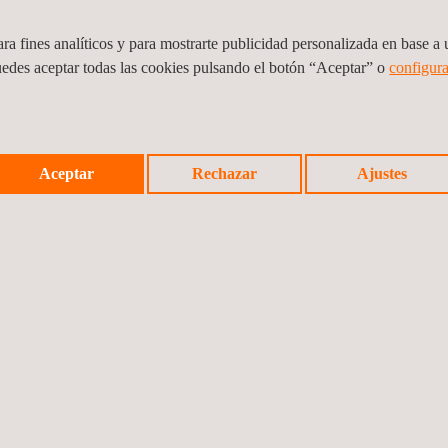
ra fines analíticos y para mostrarte publicidad personalizada en base a u
uedes aceptar todas las cookies pulsando el botón “Aceptar” o
configura
Aceptar
Rechazar
Ajustes
2861 - HACCP
Certificación para exportación
agroalimentaria según SAE