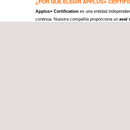
¿POR QUÉ ELEGIR APPLUS+ CERTIFI
Applus+ Certification
es una entidad independien
continua. Nuestra compañía proporciona un
aval 
sostenibilidad.
Certificarse con Applus+ en Desperdicio Alime
referentes en la gestión eficiente de recursos y