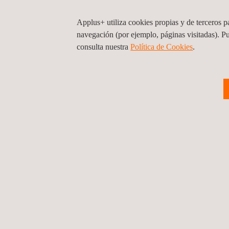
Applus+ utiliza cookies propias y de terceros pa
navegación (por ejemplo, páginas visitadas). P
consulta nuestra
Política de Cookies
. ​
Certificación GlobalG.A.P.
NCh 