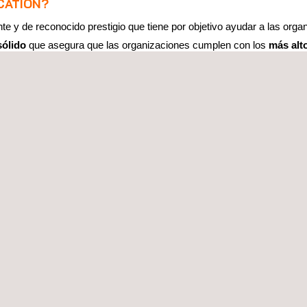
CATION?
te y de reconocido prestigio que tiene por objetivo ayudar a las or
sólido
que asegura que las organizaciones cumplen con los
más alt
ntario Cero
garantiza a las empresas un
reconocimiento de calidad
 la sostenibilidad
.