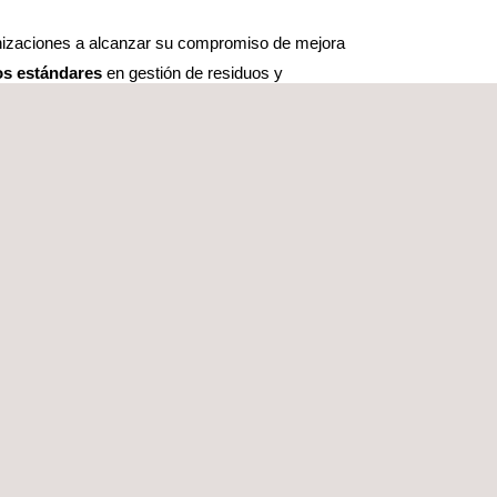
ganizaciones a alcanzar su compromiso de mejora
os estándares
en gestión de residuos y
 y fiabilidad
que les permite posicionarse como
SOLICITE PRESUPUESTO