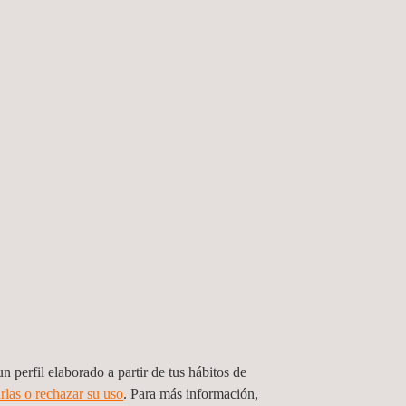
tada.
eparación previa al ensayo.
o mecánico, aislamiento térmico) que ofrecen las
n perfil elaborado a partir de tus hábitos de
rlas o rechazar su uso
. Para más información,