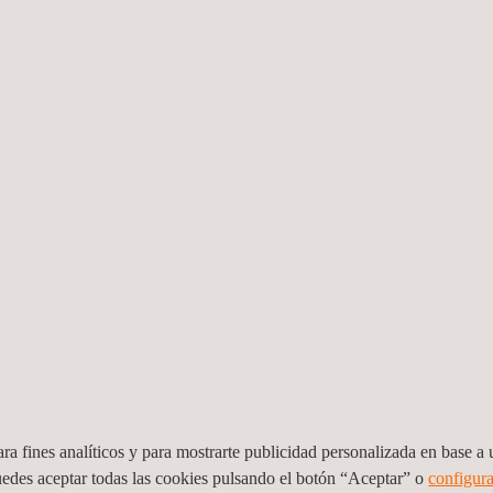
ntos separadores tanto verticales como horizontales.
esistencia al fuego en un único montaje con una misma muestra mon
 construcción de las muestras a ensayar, facilitándole la fase de pr
tizar el cumplimento de la legislación.
s y emisores al dotar de mejor confort acústico a los usuarios.
tecnologías (fuego, caracterización física y química, comportamient
ra fines analíticos y para mostrarte publicidad personalizada en base a u
uedes aceptar todas las cookies pulsando el botón “Aceptar” o
configura