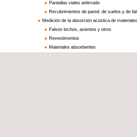
Pantallas viales antirruido
Recubrimientos de pared, de suelos y de fa
Medición de la absorción acústica de materiale
Falsos techos, asientos y otros
Revestimentos
Materiales absorbentes
Pantallas viales antirruido
Determinación de la presión y de la potencia ac
Equipos eléctricos y electrónicos
Material para sector de automoción
Fuentes sonoras
Equipos de edificios
Nuestros equipos técnicos evalúan la calidad ac
EN 11691, EN 7235 y EN 5135).
Para ello, contamos con un laboratorio de acústic