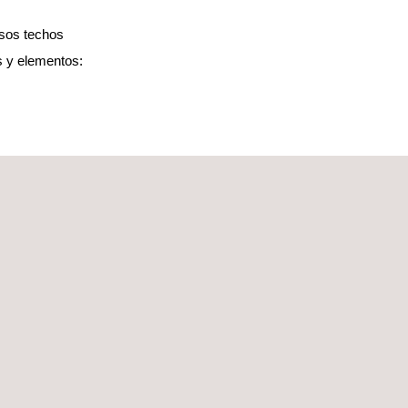
lsos techos
s y elementos:
ústica emitidas por fuentes de ruido:
ústica de su producto basándose en la normativa aplicable a cada m
a y vibraciones propio y acreditado y con unas de las instalaciones 