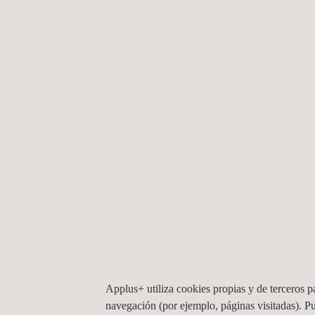
Sala anecoica.
Sala reverberante.
Salas de transmisión al ruido aéreo para eleme
Salas de medición al ruido de impacto.
Ensayos combinados: aislamiento acústico y r
Ponemos a su disposición equipos técnicos para la
Beneficios
Identificar acústicamente su producto para garan
Mejorar la competitividad de productos aislante
Aprovechar las sinergias de ensayos con otras 
instalaciones Applus+.
Applus+ utiliza cookies propias y de terceros pa
navegación (por ejemplo, páginas visitadas). P