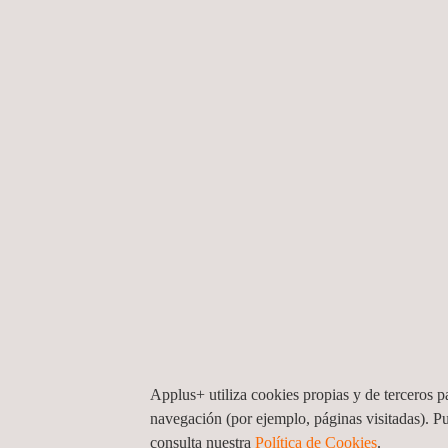
¿POR QUÉ ELEGIR APPLUS+ LABORA
En
Applus+ Laboratories
ofrecemos
servicios 
laboratorios
, con equipos en
Europa, Asia y No
Trabajamos desde
laboratorios de vanguardia
p
clave en el avance de los sectores
a los que ser
ferroviario
,
médico
o
farmacéutico
.
En el caso de construcción, somos un laborat
Applus+ utiliza cookies propias y de terceros pa
navegación (por ejemplo, páginas visitadas). P
consulta nuestra
Política de Cookies
. ​