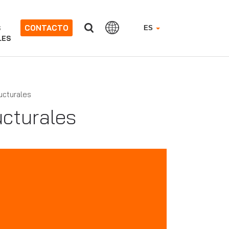
CONTACTO
S
ES
LES
ucturales
ucturales