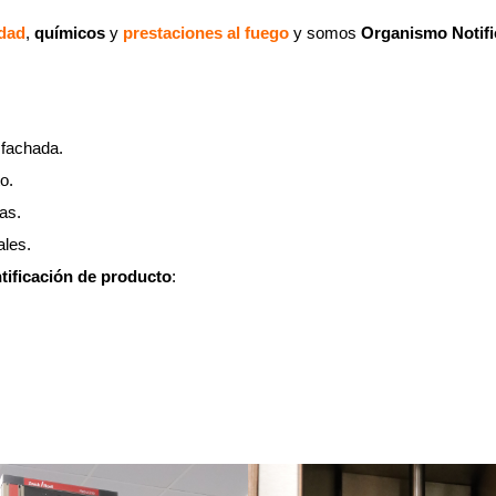
idad
,
químicos
y
prestaciones al fuego
y somos
Organismo Notifi
 fachada.
o.
as.
ales.
tificación de producto
: