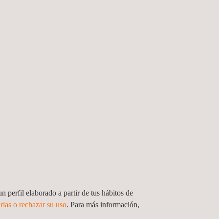
productos
. Contamos con una
red mundial de
vación
. Esto significa
desempeñar un papel
y electrónico
,
energías renovables
,
construcción
,
E901 y 9/LE985.
n perfil elaborado a partir de tus hábitos de
rlas o rechazar su uso
. Para más información,