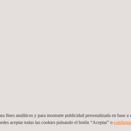
TORIES?
de ensayo y certificación de primera clase para el desarrollo de 
rteamérica
.
ara mejorar la
competitividad de los productos
y fomentar la
inno
vimos, ya sea el
aeroespacial
,
automoción
,
ciberseguridad
,
eléctrico 
orio de ensayos acreditado por ENAC con las acreditaciones 9/L
ra fines analíticos y para mostrarte publicidad personalizada en base a u
uedes aceptar todas las cookies pulsando el botón “Aceptar” o
configura