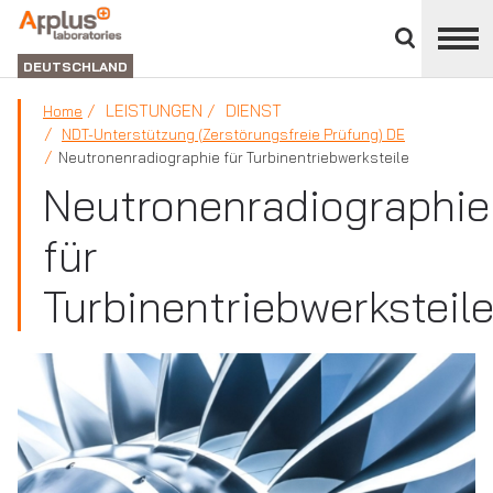
Bereich
schließen
ABTEILUNG
LABORATORIEN
DEUTSCHLAND
LEISTUNGEN
DIENST
Home
NDT-Unterstützung (Zerstörungsfreie Prüfung) DE
Neutronenradiographie für Turbinentriebwerksteile
Neutronenradiographie
für
Turbinentriebwerksteil