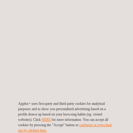
bedienen ein breites Spektrum internationaler Kunden aus
der Luft- und Raumfahrt sowie der Verteidigungsindustrie.
Unser Engagement stellt sicher, dass wir die höchsten ZfP-
Zertifizierungsstandards erfüllen, was unsere
Führungsposition in diesem Bereich bekräftigt.
WARUM APPLUS+ LABORATORIES FÜR DIE
PRÜFUNG VON TURBINENTRIEBWERKSTEILEN MIT
NEUTRONENRADIOGRAPHIE WÄHLEN?
Applus+ Laboratories steht an der Spitze der
Neutronenradiographie und ist weltweit für seine
fortschrittlichen NDT-Dienstleistungen bekannt. Unsere
hochmodernen Einrichtungen bedienen einen vielfältigen
Applus+ uses first-party and third-party cookies for analytical
Kundenstamm in den Bereichen Luft- und Raumfahrt,
purposes and to show you personalized advertising based on a
Verteidigung und Sprengstoffe und gewährleisten die
profile drawn up based on your browsing habits (eg. visited
websites). Click
HERE
for more information. You can accept all
Einhaltung der höchsten ZfP-Zertifizierungsstandards.
cookies by pressing the "Accept" button or
configure or reject their
Unser Engagement für herausragende Leistungen zeigt
use by clicking here.