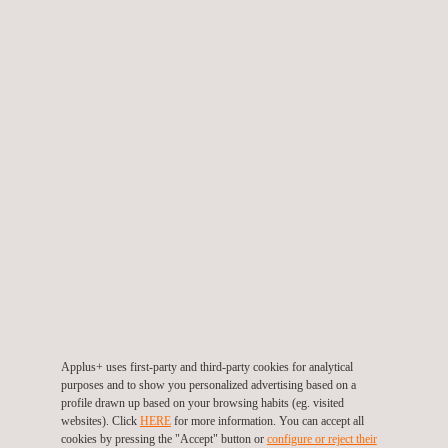
vorgelagerte Endmontagelinien (PRE-FAL) und
Wartungsaktivitäten. Die schlüsselfertigen Lösungen von
Applus+ umfassen eine maßgeschneiderte
Softwareintegration sowie die Produktzertifizierung (CE-
Kennzeichnung).
Ausrüstung zur Prüfung der Funktionsfähigkeit von
Steuerflächen und Aktuatoren
Kontrollgeräte für die Betankung zur Zertifizierung von
Tanks und Rohrleitungen (gemäß ATEX-Richtlinie)
AUTOMOBILINDUSTRIE
Wir entwickeln automatisierte Prüfgeräte zur
Qualitätskontrolle bei der Herstellung von
Automobilkomponenten. Unsere Prüfstände ermöglichen
Applus+ uses first-party and third-party cookies for analytical
eine höhere Produktivität und eine verbesserte Qualität der
purposes and to show you personalized advertising based on a
Komponenten.
profile drawn up based on your browsing habits (eg. visited
websites). Click
HERE
for more information. You can accept all
Ausrüstung für die Prüfung und Maßkontrolle von
cookies by pressing the "Accept" button or
configure or reject their