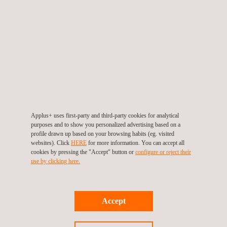
Applus+ uses first-party and third-party cookies for analytical
LÖSUNGEN FÜR FERNPRÜFUNGEN, UM SIE
purposes and to show you personalized advertising based on a
AUF DEM LAUFENDEN ZU HALTEN
profile drawn up based on your browsing habits (eg. visited
websites). Click
HERE
for more information. You can accept all
Wenn Sie sich für Applus+ Laboratories entscheiden,
cookies by pressing the "Accept" button or
configure or reject their
use by clicking here.
profitieren Sie auch von unseren Fernprüfungslösungen, mit
denen alle Beteiligten in Echtzeit auf dem Laufenden
gehalten werden, unabhängig wo Sie sich gerade aufhalten.
Accept