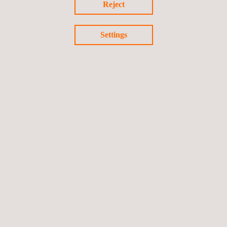
Reject
Settings
KONTAKT
VERWANDTE DIENSTLEISTUNGEN ZUR IMMERSIONS-
ULTRASCHALLPRÜFUNG (IUT) FÜR ÖL- UND
GASPIPELINES