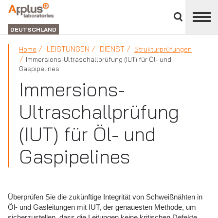
Bereich
schließen
ABTEILUNG
LABORATORIEN
DEUTSCHLAND
LEISTUNGEN
DIENST
Home
Strukturprüfungen
Immersions-Ultraschallprüfung (IUT) für Öl- und
Gaspipelines
Immersions-
Ultraschallprüfung
(IUT) für Öl- und
Gaspipelines
Überprüfen Sie die zukünftige Integrität von Schweißnähten in
Öl- und Gasleitungen mit IUT, der genauesten Methode, um
sicherzustellen, dass die Leitungen keine kritischen Defekte