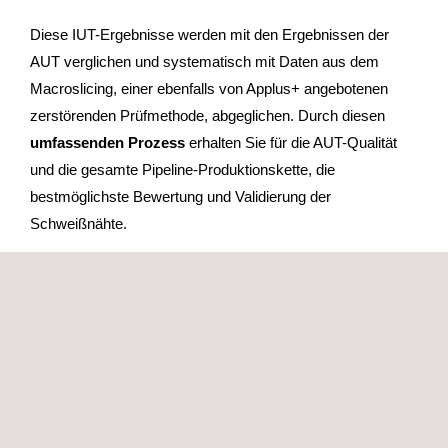
Diese IUT-Ergebnisse werden mit den Ergebnissen der
AUT verglichen und systematisch mit Daten aus dem
Macroslicing, einer ebenfalls von Applus+ angebotenen
zerstörenden Prüfmethode, abgeglichen. Durch diesen
umfassenden Prozess
erhalten Sie für die AUT-Qualität
und die gesamte Pipeline-Produktionskette, die
bestmöglichste Bewertung und Validierung der
Schweißnähte.
Die von uns durchgeführten Prüfungen entsprechen allen
relevanten Prüfnormen, wie z. B. DNVGL-RP-F118 und
DNVGL-ST-F101, und können auf alle kundenspezifischen
Anforderungen zugeschnitten werden.
DIE GANZHEITLICHE LÖSUNG VON
APPLUS+