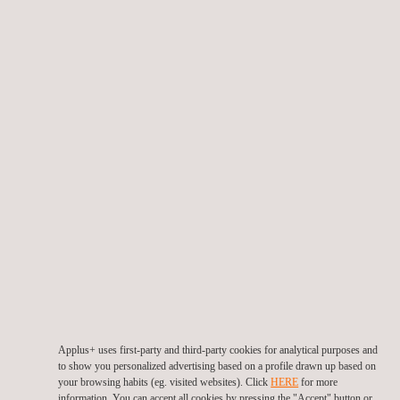
auf dem Produkt anzubringen (aufgrund der Größe oder der
Art des Produkts), ist es zulässig, das TP BY-Zeichen auf
der Verpackung anzubringen und in den beigefügten
Betriebsunterlagen bereitzustellen. Wenn ein Produkt keine
Verpackung hat, muss das Konformitätszeichen in den
beigefügten Betriebsunterlagen angegeben werden.
Das Konformitätszeichen TP BY besteht aus den
Buchstaben „T“ und „P“, die die Anfangsbuchstaben des
belarussischen Ausdrucks „Technische Vorschrift“
symbolisieren. Sie befinden sich in einem runden, eckigen
Rahmen, der durch die Buchstaben „BY“ unterbrochen
wird, die „Belarus“ symbolisieren. In der folgenden
Abbildung ist „a“ die Mindestmaßeinheit des Bezugsrasters.
Die Mindestgröße „H“ muss mindestens 5 mm betragen.
Applus+ uses first-party and third-party cookies for analytical purposes and
to show you personalized advertising based on a profile drawn up based on
your browsing habits (eg. visited websites). Click
HERE
for more
information. You can accept all cookies by pressing the "Accept" button or