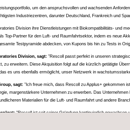
leistungsportfolio, um den anspruchsvollen und wachsenden Anforder
ichtigsten Industriezentren, darunter Deutschland, Frankreich und Spa
ratories Division ihre Dienstleistungen mit Biokompatibilitäts- und 
 als Top-Partner für den Luft- und Raumfahrtsektor, indem es neue Ak
ie gesamte Testpyramide abdecken, von Kupons bis hin zu Tests in Orig
atories Division, sagt:
"Rescoll passt perfekt in unseren strategis
, zu erweitern. Diese Akquisition folgt auf die kürzlich getätigte Ü
, das es uns ebenfalls ermöglicht, unser Netzwerk in wachstumsstark
Group, sagt:
"Ich freue mich, dass Rescoll zu Applus+ gekommen ist 
ategie, margenstärkere Unternehmen zu erwerben. Das Unternehmen b
dlicheren Materialien für die Luft- und Raumfahrt und andere Branc
ergänzt:
"Rescoll ist seit seiner Gründung kontinuierlich gewachsen 
it Applus+ haben wir den richtigen Partner gefunden. Wir werden Ap
toff- und Farbenindustrie unterstützen. Diese Synergien werden dur