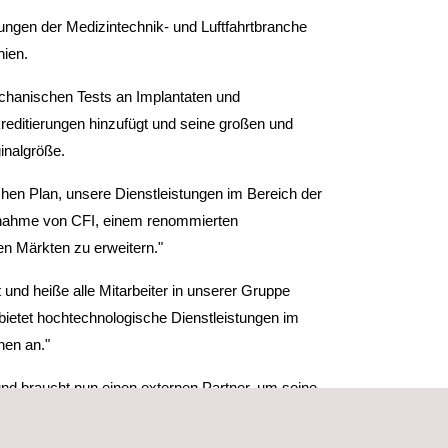
ungen der Medizintechnik- und Luftfahrtbranche
nien.
mechanischen Tests an Implantaten und
kreditierungen hinzufügt und seine großen und
inalgröße.
chen Plan, unsere Dienstleistungen im Bereich der
bernahme von CFI, einem renommierten
en Märkten zu erweitern."
und heiße alle Mitarbeiter in unserer Gruppe
ietet hochtechnologische Dienstleistungen im
hen an."
und braucht nun einen externen Partner, um seine
plus+ mit unserer Expertise im medizinischen
ch die gemeinsame Vision der beiden