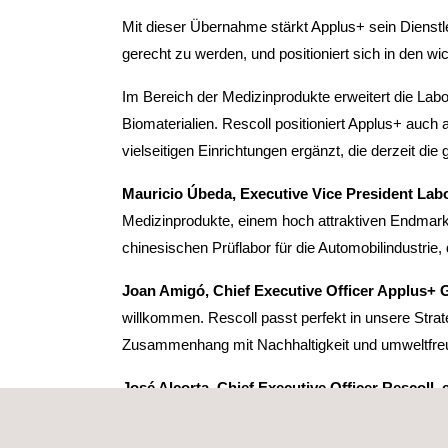
Mit dieser Übernahme stärkt Applus+ sein Dienst
gerecht zu werden, und positioniert sich in den w
Im Bereich der Medizinprodukte erweitert die Labo
Biomaterialien. Rescoll positioniert Applus+ auch
vielseitigen Einrichtungen ergänzt, die derzeit d
Mauricio Úbeda, Executive Vice President Labor
Medizinprodukte, einem hoch attraktiven Endmarkt
chinesischen Prüflabor für die Automobilindustrie
Joan Amigó, Chief Executive Officer Applus+ 
willkommen. Rescoll passt perfekt in unsere Str
Zusammenhang mit Nachhaltigkeit und umweltfreun
José Alcorta, Chief Executive Officer Rescoll, 
Entwicklung fortzusetzen und zu beschleunigen. M
Bereich sowie mit unserem Know-how in der Klebs