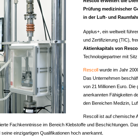
Rescoll erweitert die Di
Prüfung medizinischer Ge
in der Luft- und Raumfahr
Applus+, ein weltweit führ
und Zertifizierung (TIC), fre
Aktienkapitals von Rescol
Technologiepartner mit Sitz
Rescoll
wurde im Jahr 2000
Das Unternehmen beschäftig
von 21 Millionen Euro. Die 
anerkannten Fähigkeiten d
den Bereichen Medizin, Luf
Rescoll ist auf chemische 
dierte Fachkenntnisse im Bereich Klebstoffe und Beschichtungen. Das
 seine einzigartigen Qualifikationen hoch anerkannt.