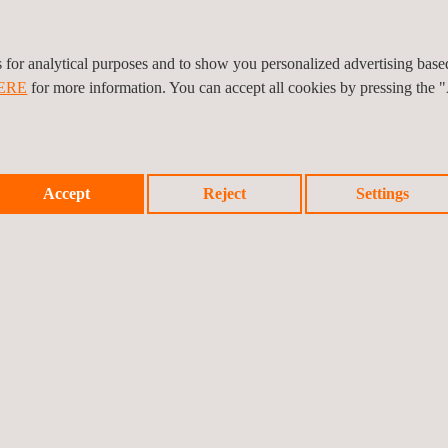
://www.applus.com/global/en/
es for analytical purposes and to show you personalized advertising bas
ERE
for more information. You can accept all cookies by pressing the 
Accept
Reject
Settings
e an