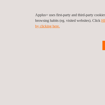
Für weitere Informationen besuchen Sie:
https
Applus+ uses first-party and third-party cooki
browsing habits (eg. visited websites). Click
H
by clicking here.
Für weitere Informationen wenden Sie sich bitt
María de Sancha
maria.sancha@applus.com
Tel.:+34 691 250 977