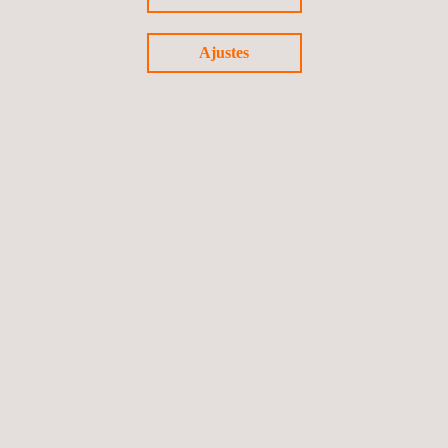
Ajustes
Inspecciones Remotas NDT