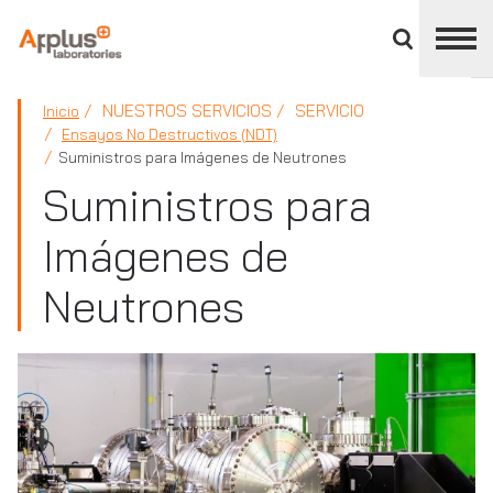
Cerrar
panel
de
APPLUS+
división
NUESTROS SERVICIOS
SERVICIO
Inicio
Ensayos No Destructivos (NDT)
Suministros para Imágenes de Neutrones
Suministros para
Imágenes de
Neutrones