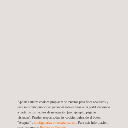
Radiografía neutrónica para componentes de motores de
turbina
Inspección por Partículas Magnéticas (MPI)
Applus+ utiliza cookies propias y de terceros para fines analíticos y
para mostrarte publicidad personalizada en base a un perfil elaborado
a partir de tus hábitos de navegación (por ejemplo, páginas
visitadas). Puedes aceptar todas las cookies pulsando el botón
“Aceptar” o
configurarlas o rechazar su uso
. Para más información,
consulta nuestra
Política de Cookies
. ​