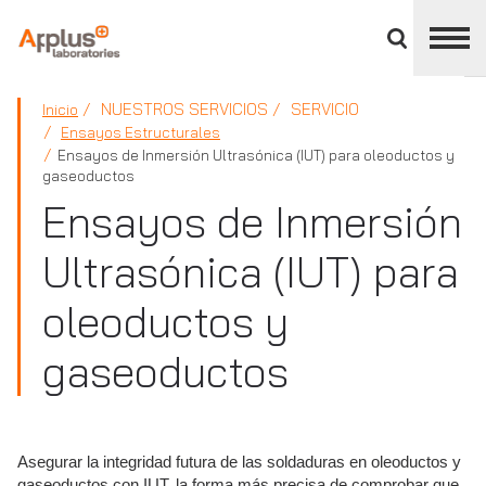
Cerrar
panel
de
APPLUS+
división
NUESTROS SERVICIOS
SERVICIO
Inicio
Ensayos Estructurales
Ensayos de Inmersión Ultrasónica (IUT) para oleoductos y
gaseoductos
Ensayos de Inmersión
Ultrasónica (IUT) para
oleoductos y
gaseoductos
Asegurar la integridad futura de las soldaduras en oleoductos y
gaseoductos con IUT, la forma más precisa de comprobar que