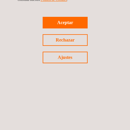
Aceptar
Rechazar
Inspecciones Remotas NDT
Ajustes
Ensayos por ultrasonidos (UT)